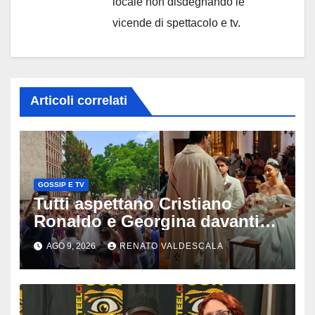
locale non disdegnando le
vicende di spettacolo e tv.
Articoli correlati
GOSSIP E TV
Tutti aspettano Cristiano
Ronaldo e Georgina davanti
alla cattedrale: ma il
AGO 9, 2026
RENATO VALDESCALA
matrimonio era di un’altra
coppia