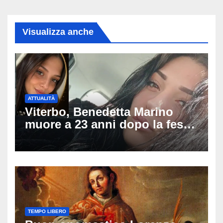
Visualizza anche
ATTUALITÀ
Viterbo, Benedetta Marino
muore a 23 anni dopo la festa
di compleanno: trovata senza
vita nell’ex consorzio, è giallo
sulle ultime ore
TEMPO LIBERO