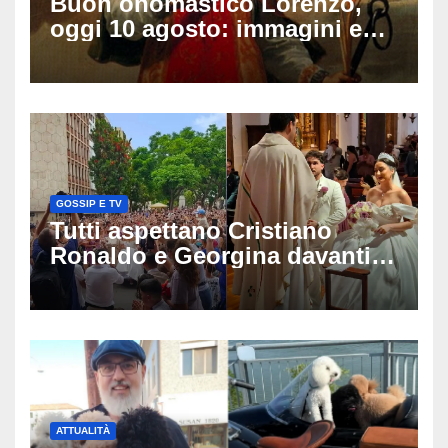
Buon onomastico Lorenzo,
oggi 10 agosto: immagini e
gif di auguri da condividere
sui social
GOSSIP E TV
Tutti aspettano Cristiano
Ronaldo e Georgina davanti
alla cattedrale: ma il
matrimonio era di un’altra
coppia
ATTUALITÀ