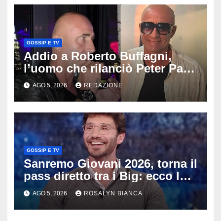
GOSSIP E TV
Addio a Roberto Buffagni,
l’uomo che rilanciò Peter Pan
e Villa delle Rose: aveva 59
AGO 5, 2026
REDAZIONE
anni
GOSSIP E TV
Sanremo Giovani 2026, torna il
pass diretto tra i Big: ecco la
rivoluzione di Stefano De
AGO 5, 2026
ROSALYN BIANCA
Martino