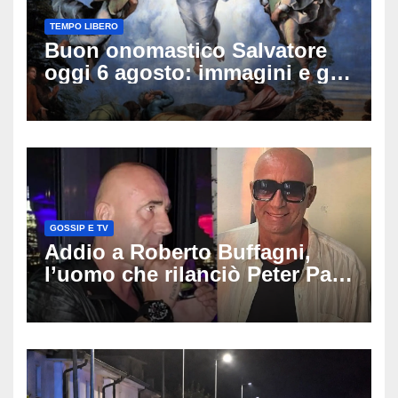
TEMPO LIBERO
Buon onomastico Salvatore
oggi 6 agosto: immagini e gif
di auguri da condividere
GOSSIP E TV
Addio a Roberto Buffagni,
l’uomo che rilanciò Peter Pan
e Villa delle Rose: aveva 59
anni