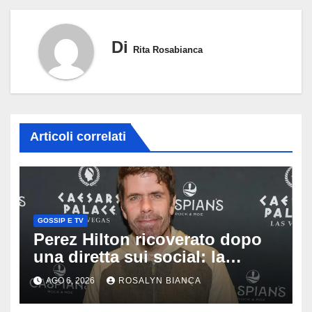
Di
Rita Rosabianca
Articoli correlati
GOSSIP E TV
Perez Hilton ricoverato dopo
una diretta sui social: la
famiglia rompe il silenzio sulle
AGO 6, 2026
ROSALYN BIANCA
sue condizioni