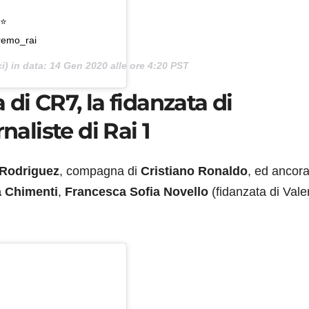
⭐️
remo_rai
i) in data:
14 Gen 2020 alle ore 4:20 PST
di CR7, la fidanzata di
naliste di Rai 1
Rodriguez
, compagna di
Cristiano Ronaldo
, ed ancora
 Chimenti
,
Francesca Sofia Novello
(fidanzata di Vale