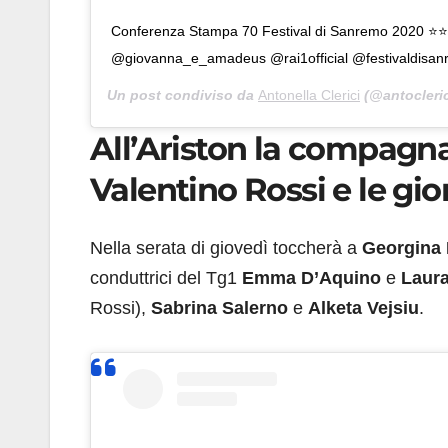
Conferenza Stampa 70 Festival di Sanremo 2020 ⭐️⭐️
@giovanna_e_amadeus @rai1official @festivaldisan
Un post condiviso da
Antonella Clerici
(@antocleric
All’Ariston la compagna 
Valentino Rossi e le gior
Nella serata di giovedì toccherà a
Georgina 
conduttrici del Tg1
Emma D’Aquino
e
Laura
Rossi),
Sabrina Salerno
e
Alketa Vejsiu
.