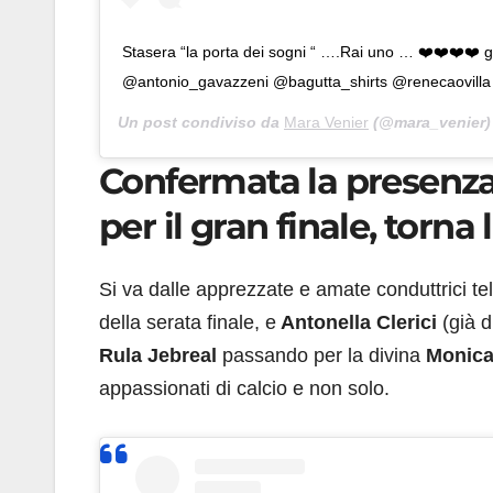
Stasera “la porta dei sogni “ ….Rai uno … ❤️❤️❤️❤️ g
@antonio_gavazzeni @bagutta_shirts @renecaovilla
Un post condiviso da
Mara Venier
(@mara_venier) 
Confermata la presenza 
per il gran finale, torna 
Si va dalle apprezzate e amate conduttrici te
della serata finale, e
Antonella Clerici
(già 
Rula Jebreal
passando per la divina
Monica
appassionati di calcio e non solo.