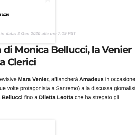
razie
in data:
3 Gen 2020 alle ore 7:19 PST
di Monica Bellucci, la Venier
la Clerici
levisive
Mara Venier,
affiancherà
Amadeus
in occasion
due volte protagonista a Sanremo) alla discussa giornalis
 Bellucci
fino a
Diletta Leotta
che ha stregato gli