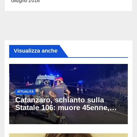
Giugno 2018
Visualizza anche
ATTUALITÀ
Catanzaro, schianto sulla
Statale 106: muore 45enne,
coinvolti un’auto, un suv e
una moto