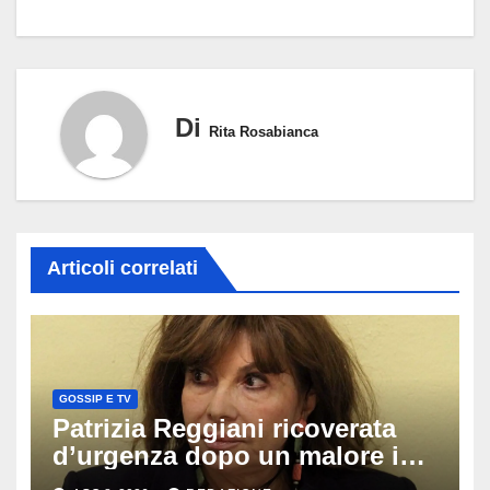
Di
Rita Rosabianca
Articoli correlati
GOSSIP E TV
Patrizia Reggiani ricoverata
d’urgenza dopo un malore in
vacanza: come sta oggi l’ex