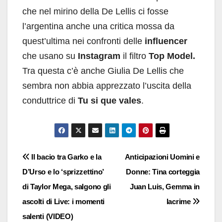
che nel mirino della De Lellis ci fosse
l’argentina anche una critica mossa da
quest’ultima nei confronti delle
influencer
che usano su
Instagram
il filtro
Top Model.
Tra questa c’è anche Giulia De Lellis che
sembra non abbia apprezzato l’uscita della
conduttrice di
Tu si que vales
.
Navigazione
Il bacio tra Garko e la
Anticipazioni Uomini e
D’Urso e lo ‘sprizzettino’
Donne: Tina corteggia
articoli
di Taylor Mega, salgono gli
Juan Luis, Gemma in
ascolti di Live: i momenti
lacrime
salenti (VIDEO)