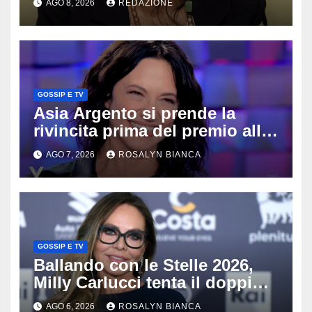
AGO 8, 2026
REDAZIONE
Lady Gucci
GOSSIP E TV
Asia Argento si prende la
rivincita prima del premio alla
carriera: «Mi chiamano
AGO 7, 2026
ROSALYN BIANCA
raccomandata e cagna»
GOSSIP E TV
Ballando con le Stelle 2026,
Milly Carlucci tenta il doppio
colpo: tra i papabili Ornella
AGO 6, 2026
ROSALYN BIANCA