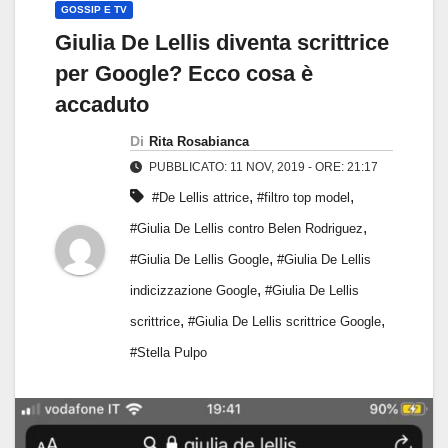
GOSSIP E TV
Giulia De Lellis diventa scrittrice
per Google? Ecco cosa è
accaduto
Di
Rita Rosabianca
PUBBLICATO: 11 NOV, 2019 - ORE: 21:17
,
,
#De Lellis attrice
#filtro top model
,
#Giulia De Lellis contro Belen Rodriguez
,
#Giulia De Lellis Google
#Giulia De Lellis
,
indicizzazione Google
#Giulia De Lellis
,
,
scrittrice
#Giulia De Lellis scrittrice Google
#Stella Pulpo