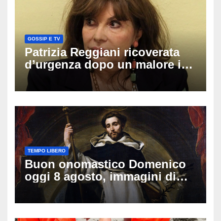
GOSSIP E TV
Patrizia Reggiani ricoverata
d’urgenza dopo un malore in
vacanza: come sta oggi l’ex
Lady Gucci
TEMPO LIBERO
Buon onomastico Domenico
oggi 8 agosto, immagini di
auguri da condividere