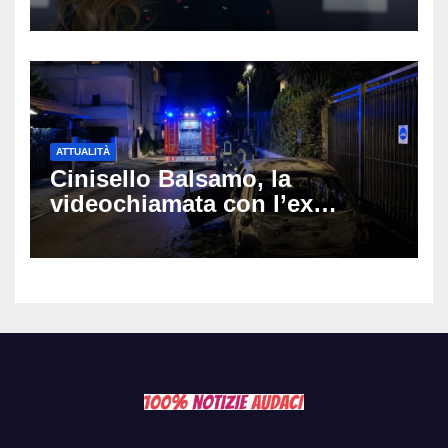
colpo: tra i papabili Ornella
Muti e Monica Guerritore
ATTUALITÀ
Cinisello Balsamo, la
videochiamata con l’ex
fidanzata e il dramma: 35enne
lotta tra la vita e la morte