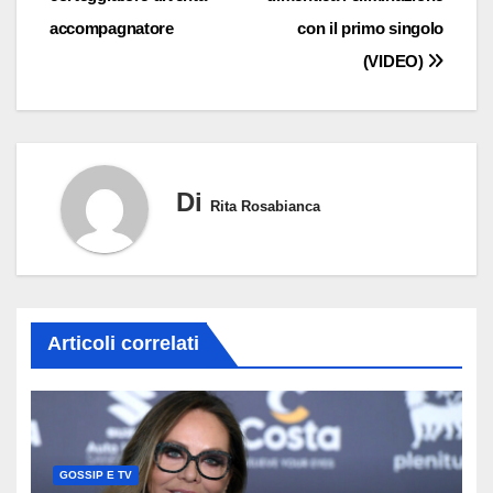
articoli
accompagnatore
con il primo singolo
(VIDEO)
Di
Rita Rosabianca
Articoli correlati
GOSSIP E TV