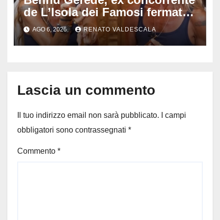
de L’Isola dei Famosi fermata
dopo una diretta: cosa ha
AGO 6, 2026
RENATO VALDESCALA
mostrato e perché ora rischia
un processo
Lascia un commento
Il tuo indirizzo email non sarà pubblicato.
I campi
obbligatori sono contrassegnati
*
Commento
*