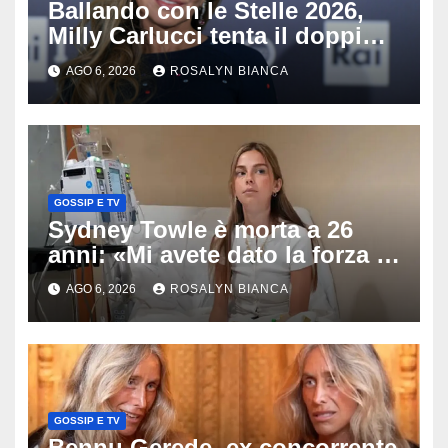
Ballando con le Stelle 2026,
Milly Carlucci tenta il doppio
colpo: tra i papabili Ornella
AGO 6, 2026
ROSALYN BIANCA
Muti e Monica Guerritore
GOSSIP E TV
Sydney Towle è morta a 26
anni: «Mi avete dato la forza di
andare avanti», l’ultimo
AGO 6, 2026
ROSALYN BIANCA
messaggio dell’influencer
commuove i fan
GOSSIP E TV
Bennu Gerede, ex concorrente