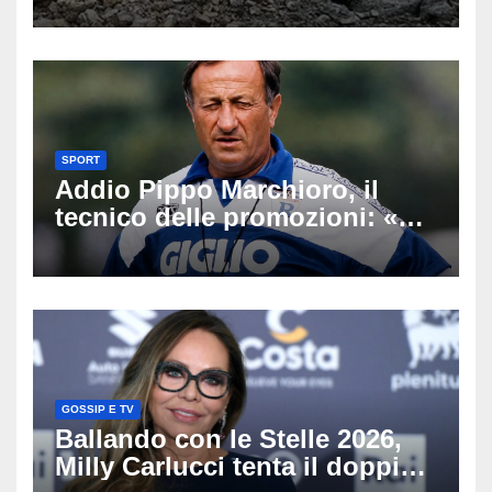
Latemar davanti alla famiglia
SPORT
Addio Pippo Marchioro, il
tecnico delle promozioni: «Ha
scritto pagine indimenticabili
del nostro calcio»
GOSSIP E TV
Ballando con le Stelle 2026,
Milly Carlucci tenta il doppio