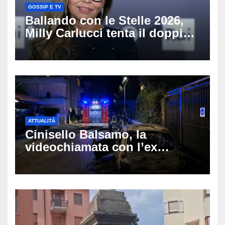
GOSSIP E TV
Ballando con le Stelle 2026,
Milly Carlucci tenta il doppio
colpo: tra i papabili Ornella
Muti e Monica Guerritore
ATTUALITÀ
Cinisello Balsamo, la
videochiamata con l’ex
fidanzata e il dramma: 35enne
lotta tra la vita e la morte