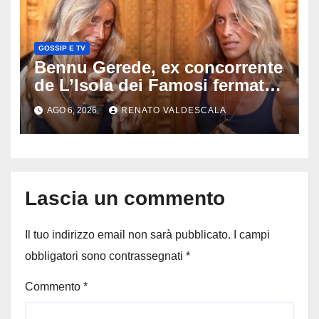
GOSSIP E TV
Bennu Gerede, ex concorrente
de L’Isola dei Famosi fermata
dopo una diretta: cosa ha
AGO 6, 2026
RENATO VALDESCALA
mostrato e perché ora rischia
un processo
Lascia un commento
Il tuo indirizzo email non sarà pubblicato.
I campi
obbligatori sono contrassegnati
*
Commento
*