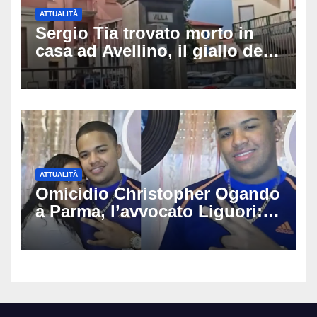
ATTUALITÀ
Sergio Tia trovato morto in
casa ad Avellino, il giallo della
porta socchiusa: disposta
l’autopsia
ATTUALITÀ
Omicidio Christopher Ogando
a Parma, l’avvocato Liguori:
«Ogni elemento va
approfondito fino in fondo»,
migliaia di chat al vaglio degli
investigatori