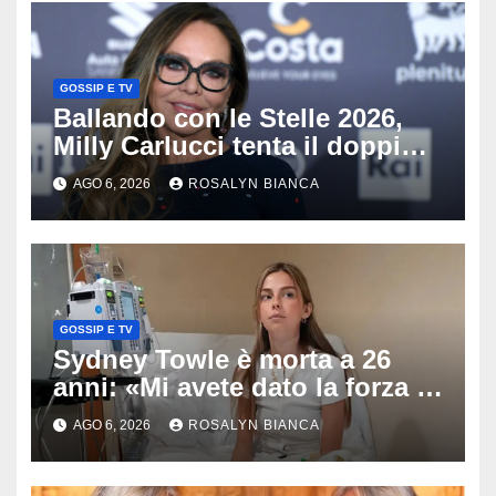
GOSSIP E TV
Ballando con le Stelle 2026,
Milly Carlucci tenta il doppio
colpo: tra i papabili Ornella
AGO 6, 2026
ROSALYN BIANCA
Muti e Monica Guerritore
GOSSIP E TV
Sydney Towle è morta a 26
anni: «Mi avete dato la forza di
andare avanti», l’ultimo
AGO 6, 2026
ROSALYN BIANCA
messaggio dell’influencer
commuove i fan