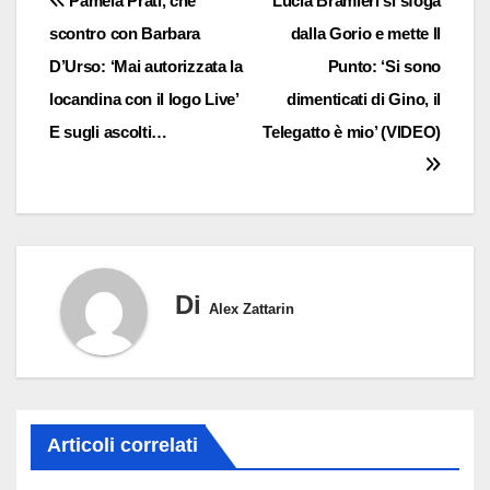
Navigazione
Pamela Prati, che
Lucia Bramieri si sfoga
scontro con Barbara
dalla Gorio e mette Il
articoli
D’Urso: ‘Mai autorizzata la
Punto: ‘Si sono
locandina con il logo Live’
dimenticati di Gino, il
E sugli ascolti…
Telegatto è mio’ (VIDEO)
Di
Alex Zattarin
Articoli correlati