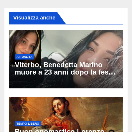
Visualizza anche
ATTUALITÀ
Viterbo, Benedetta Marino
muore a 23 anni dopo la festa
di compleanno: trovata senza
vita nell’ex consorzio, è giallo
sulle ultime ore
TEMPO LIBERO
Buon onomastico Lorenzo,