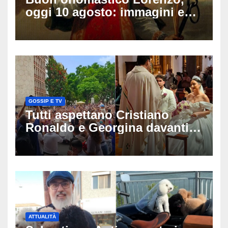
oggi 10 agosto: immagini e
gif di auguri da condividere
sui social
GOSSIP E TV
Tutti aspettano Cristiano
Ronaldo e Georgina davanti
alla cattedrale: ma il
matrimonio era di un’altra
coppia
ATTUALITÀ