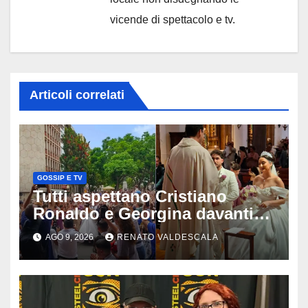
vicende di spettacolo e tv.
Articoli correlati
GOSSIP E TV
Tutti aspettano Cristiano
Ronaldo e Georgina davanti
alla cattedrale: ma il
AGO 9, 2026
RENATO VALDESCALA
matrimonio era di un’altra
coppia