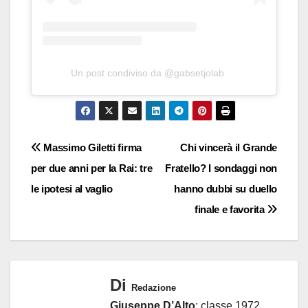
Un post condiviso da @gabsetjolab
Navigazione
Massimo Giletti firma
Chi vincerà il Grande
per due anni per la Rai: tre
Fratello? I sondaggi non
articoli
le ipotesi al vaglio
hanno dubbi su duello
finale e favorita
Di
Redazione
Giuseppe D’Alto
: classe 1972,