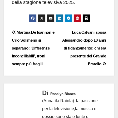
della stagione televisiva 2025.
Navigazione
Martina De Ioannon e
Luca Calvani sposa
Ciro Solimeno si
Alessandro dopo 10 anni
articoli
separano: ‘Differenze
di fidanzamento: chi era
inconciliabili’, troni
presente del Grande
sempre più fragili
Fratello
Di
Rosalyn Bianca
(Annarita Raiola): la passione
per la televisione,la musica e il
gossip sono state fonte di