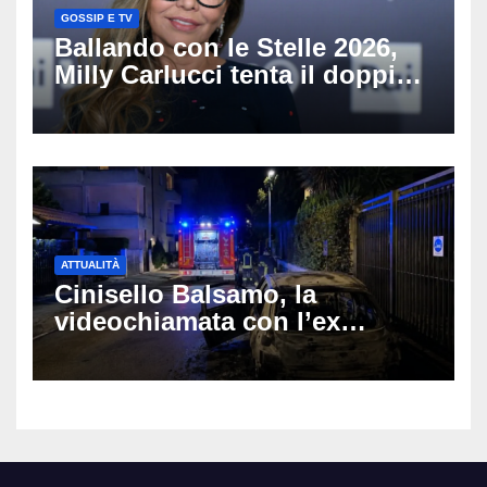
GOSSIP E TV
Ballando con le Stelle 2026,
Milly Carlucci tenta il doppio
colpo: tra i papabili Ornella
Muti e Monica Guerritore
ATTUALITÀ
Cinisello Balsamo, la
videochiamata con l’ex
fidanzata e il dramma: 35enne
lotta tra la vita e la morte