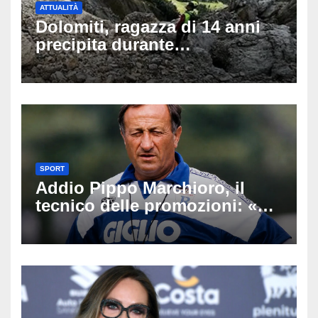
ATTUALITÀ
Dolomiti, ragazza di 14 anni
precipita durante
un’escursione: tragedia sul
Latemar davanti alla famiglia
SPORT
Addio Pippo Marchioro, il
tecnico delle promozioni: «Ha
scritto pagine indimenticabili
del nostro calcio»