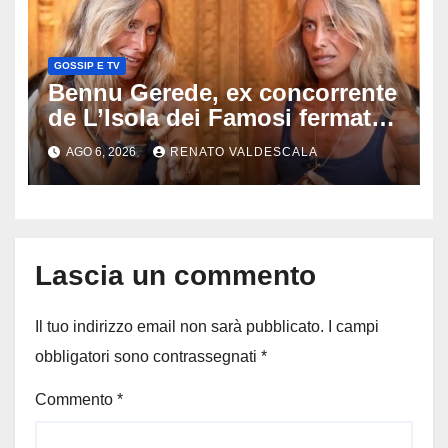
GOSSIP E TV
Bennu Gerede, ex concorrente
de L’Isola dei Famosi fermata
dopo una diretta: cosa ha
AGO 6, 2026
RENATO VALDESCALA
mostrato e perché ora rischia
un processo
Lascia un commento
Il tuo indirizzo email non sarà pubblicato.
I campi
obbligatori sono contrassegnati
*
Commento
*