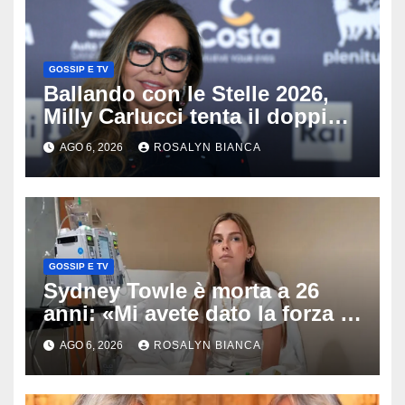
GOSSIP E TV
Ballando con le Stelle 2026,
Milly Carlucci tenta il doppio
colpo: tra i papabili Ornella
AGO 6, 2026
ROSALYN BIANCA
Muti e Monica Guerritore
GOSSIP E TV
Sydney Towle è morta a 26
anni: «Mi avete dato la forza di
andare avanti», l’ultimo
AGO 6, 2026
ROSALYN BIANCA
messaggio dell’influencer
commuove i fan