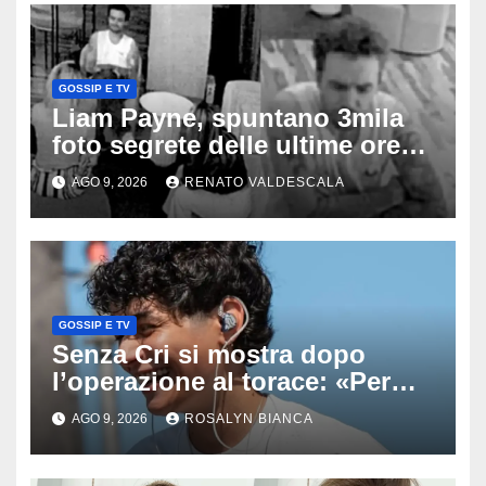
GOSSIP E TV
Liam Payne, spuntano 3mila
foto segrete delle ultime ore:
cosa è successo prima della
AGO 9, 2026
RENATO VALDESCALA
tragica caduta dall’hotel
GOSSIP E TV
Senza Cri si mostra dopo
l’operazione al torace: «Per
anni mi sentivo in trappola», il
AGO 9, 2026
ROSALYN BIANCA
racconto sul difficile percorso
verso la serenità