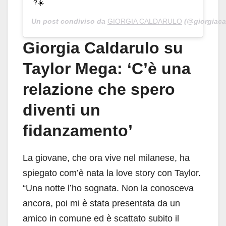
?☀️
Un post condiviso da
GIORGIA CALDARULO
(@giorgiacal
Giorgia Caldarulo su
Taylor Mega: ‘C’è una
relazione che spero
diventi un
fidanzamento’
La giovane, che ora vive nel milanese, ha
spiegato com’è nata la love story con Taylor.
“Una notte l’ho sognata. Non la conosceva
ancora, poi mi è stata presentata da un
amico in comune ed è scattato subito il