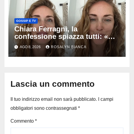
GOSSIP E TV
Chiara Ferragni, la
confessione spiazza tutti: «Un
mio ex voleva che mi rifacessi
AGO 8, 2026
ROSALYN BIANCA
il seno». Poi svela i ritocchi di
cui si è pentita
Lascia un commento
Il tuo indirizzo email non sarà pubblicato.
I campi
obbligatori sono contrassegnati
*
Commento
*