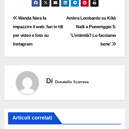
Navigazione
Wanda Nara fa
Ambra Lombardo su Kikò
impazzire il web: fan in tilt
Nalli a Pomeriggio 5:
articoli
per video e foto su
‘L’intimità? Lo facciamo
Instagram
bene’
Di
Donatello Scarreva
Articoli correlati