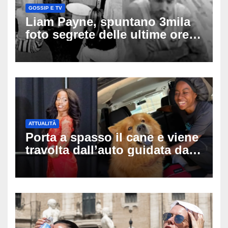
GOSSIP E TV
Liam Payne, spuntano 3mila
foto segrete delle ultime ore:
cosa è successo prima della
tragica caduta dall’hotel
ATTUALITÀ
Porta a spasso il cane e viene
travolta dall’auto guidata da
due bambini di 4 e 6 anni: l’ex
miss Kiara Bowling lotta tra la
vita e la morte