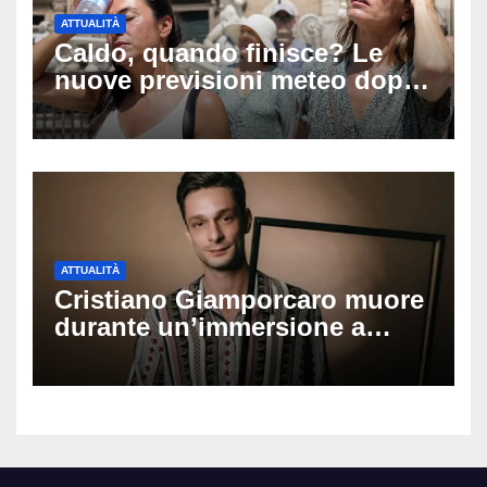
ATTUALITÀ
Caldo, quando finisce? Le
nuove previsioni meteo dopo
Ferragosto: ecco quando
potrebbe arrivare la svolta
ATTUALITÀ
Cristiano Giamporcaro muore
durante un’immersione a
Lampedusa: aperta
un’inchiesta per omicidio
nautico, cosa emerge sulla
tragedia