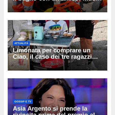
a 19 anni dopo 45 minuti di
disperati tentativi di
rianimazione
ATTUALITÀ
Limonata per comprare un
Ciao, il caso dei tre ragazzi
divide l’Italia: Fedriga li invita
in Regione, Vannacci li
difende
GOSSIP E TV
Asia Argento si prende la
rivincita prima del premio alla