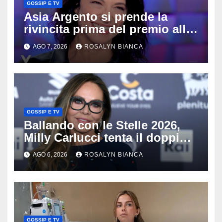
GOSSIP E TV
Asia Argento si prende la
rivincita prima del premio alla
carriera: «Mi chiamano
AGO 7, 2026
ROSALYN BIANCA
raccomandata e cagna»
GOSSIP E TV
Ballando con le Stelle 2026,
Milly Carlucci tenta il doppio
colpo: tra i papabili Ornella
AGO 6, 2026
ROSALYN BIANCA
Muti e Monica Guerritore
GOSSIP E TV