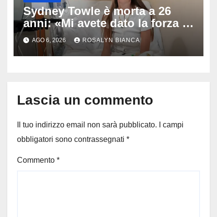
Sydney Towle è morta a 26
anni: «Mi avete dato la forza di
andare avanti», l’ultimo
AGO 6, 2026
ROSALYN BIANCA
messaggio dell’influencer
commuove i fan
Lascia un commento
Il tuo indirizzo email non sarà pubblicato.
I campi
obbligatori sono contrassegnati
*
Commento
*