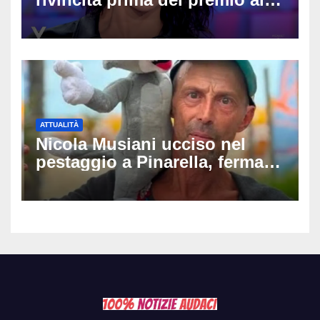
carriera: «Mi chiamano
raccomandata e cagna»
ATTUALITÀ
Nicola Musiani ucciso nel
pestaggio a Pinarella, fermati
quattro giovani: la svolta
dopo video, intercettazioni e
pedinamenti