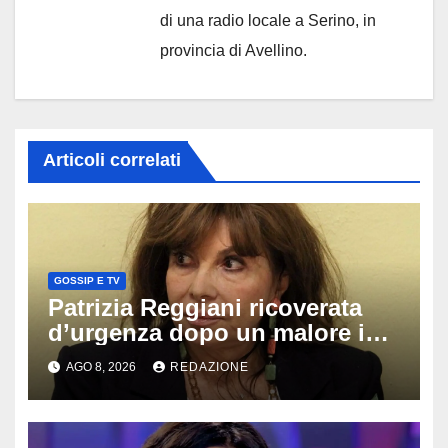
di una radio locale a Serino, in
provincia di Avellino.
Articoli correlati
GOSSIP E TV
Patrizia Reggiani ricoverata
d’urgenza dopo un malore in
vacanza: come sta oggi l’ex
AGO 8, 2026
REDAZIONE
Lady Gucci