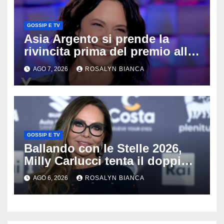
GOSSIP E TV
Asia Argento si prende la
rivincita prima del premio alla
carriera: «Mi chiamano
AGO 7, 2026
ROSALYN BIANCA
raccomandata e cagna»
GOSSIP E TV
Ballando con le Stelle 2026,
Milly Carlucci tenta il doppio
colpo: tra i papabili Ornella
AGO 6, 2026
ROSALYN BIANCA
Muti e Monica Guerritore