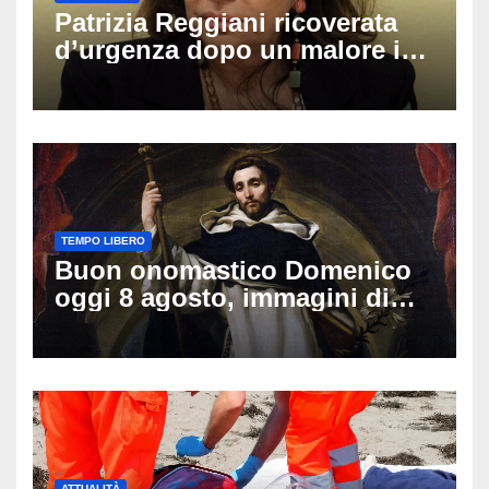
Patrizia Reggiani ricoverata
d’urgenza dopo un malore in
vacanza: come sta oggi l’ex
Lady Gucci
TEMPO LIBERO
Buon onomastico Domenico
oggi 8 agosto, immagini di
auguri da condividere
ATTUALITÀ