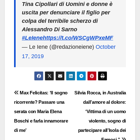
Tina Cipollari di Uomini e donne è
uscita per denunciare il figlio per
colpa del terribile scherzo di
Alessandro Di Sarno
#LeIene
https://t.co/WSCgWPxeMF
— Le Iene (@redazioneiene)
October
17, 2019
Navigazione
Max Felicitas: ‘Il sogno
Silvia Rocca, in Australia
ricorrente? Passare una
dall’amore al dolore:
articoli
serata con Maria Elena
‘Vittima di un uomo
Boschi e farla innamorare
violento, sogno di
di me’
partecipare all’Isola dei
Famosi ”