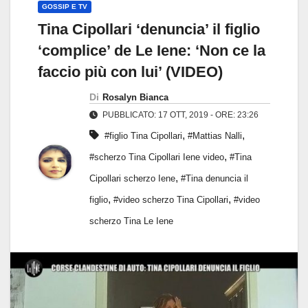
GOSSIP E TV
Tina Cipollari ‘denuncia’ il figlio
‘complice’ de Le Iene: ‘Non ce la
faccio più con lui’ (VIDEO)
Di
Rosalyn Bianca
PUBBLICATO: 17 OTT, 2019 - ORE: 23:26
,
,
#figlio Tina Cipollari
#Mattias Nalli
,
#scherzo Tina Cipollari Iene video
#Tina
,
Cipollari scherzo Iene
#Tina denuncia il
,
,
figlio
#video scherzo Tina Cipollari
#video
scherzo Tina Le Iene