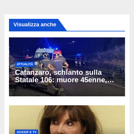
Visualizza anche
ATTUALITÀ
Catanzaro, schianto sulla
Statale 106: muore 45enne,
coinvolti un’auto, un suv e
una moto
GOSSIP E TV