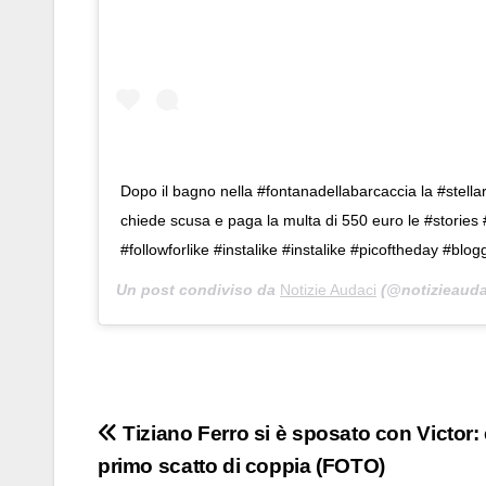
Dopo il bagno nella #fontanadellabarcaccia la #stella
chiede scusa e paga la multa di 550 euro le #stories
#followforlike #instalike #instalike #picoftheday #blog
Un post condiviso da
Notizie Audaci
(@notizieaudac
Navigazione
Tiziano Ferro si è sposato con Victor: 
primo scatto di coppia (FOTO)
articoli