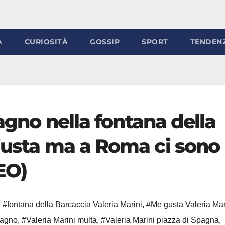
À
CURIOSITÀ
GOSSIP
SPORT
TENDEN
bagno nella fontana della
giusta ma a Roma ci sono
EO)
#fontana della Barcaccia Valeria Marini
,
#Me gusta Valeria Mar
bagno
,
#Valeria Marini multa
,
#Valeria Marini piazza di Spagna
,