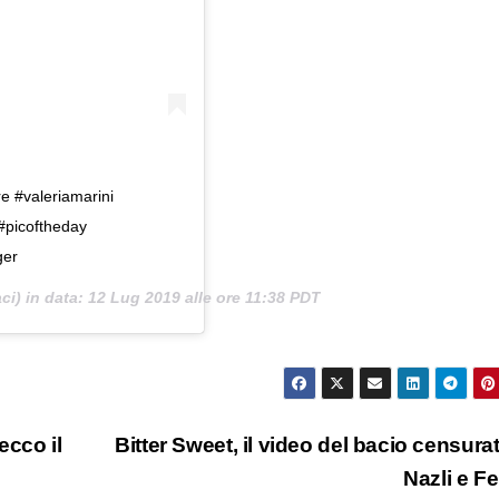
re #valeriamarini
 #picoftheday
ger
i) in data:
12 Lug 2019 alle ore 11:38 PDT
ecco il
Bitter Sweet, il video del bacio censurat
Nazli e Fe