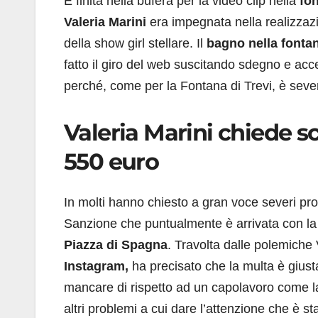
È finita nella bufera per la video clip nella
fon
Valeria Marini
era impegnata nella realizzaz
della show girl stellare. Il
bagno nella fonta
fatto il giro del web suscitando sdegno e acce
perché, come per la Fontana di Trevi, è seve
Valeria Marini chiede sc
550 euro
In molti hanno chiesto a gran voce severi pro
Sanzione che puntualmente è arrivata con 
Piazza di Spagna
. Travolta dalle polemiche 
Instagram,
ha precisato che la multa è gius
mancare di rispetto ad un capolavoro come l
altri problemi a cui dare l’attenzione che è st