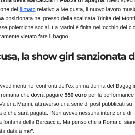
tana della
Barcaccia
in
Piazza di Spagna
. Nello speci
ione del
filmato
relativo a Me gusta, il nuovo lavoro musi
na
posizionata nei presso della scalinata Trinità dei Mont
se polemiche social. La Marini è finita nell’occhio del ci
ramente vietato fare il bagno.
usa, la show girl sanzionata d
vvedimenti nei confronti dell’ex prima donna del Bagagli
la romana che dovrà pagare
550 euro
per la performance 
Valeria Marini, attraverso una serie di post pubblicati su
ta e che sarà pagata. “Non avevo nessuna intenzione di
a fontana della Barcaccia. Ma penso che a Roma ci sian
ata data a me”.