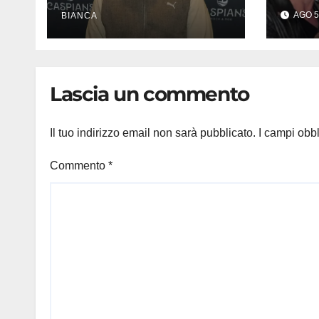
famiglia rompe il
rila
AGO 5
silenzio sulle sue
BIANCA
Villa
condizioni
avev
Lascia un commento
Il tuo indirizzo email non sarà pubblicato.
I campi obb
Commento
*