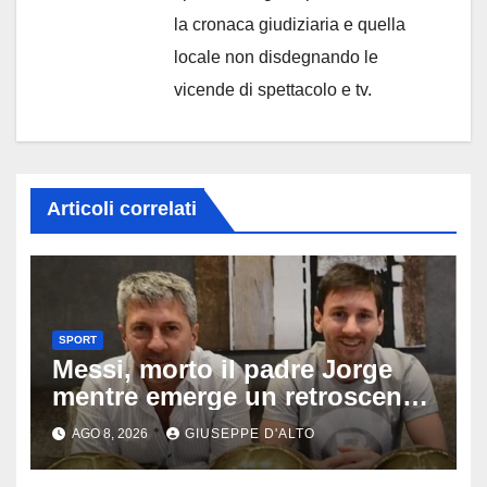
la cronaca giudiziaria e quella
locale non disdegnando le
vicende di spettacolo e tv.
Articoli correlati
SPORT
Messi, morto il padre Jorge
mentre emerge un retroscena
choc: le minacce di morte al
AGO 8, 2026
GIUSEPPE D'ALTO
fuoriclasse durante i Mondiali