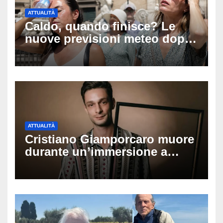
ATTUALITÀ
Caldo, quando finisce? Le
nuove previsioni meteo dopo
Ferragosto: ecco quando
potrebbe arrivare la svolta
ATTUALITÀ
Cristiano Giamporcaro muore
durante un’immersione a
Lampedusa: aperta
un’inchiesta per omicidio
nautico, cosa emerge sulla
tragedia