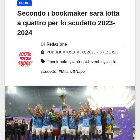
SPORT
Secondo i bookmaker sarà lotta
a quattro per lo scudetto 2023-
2024
Di
Redazione
PUBBLICATO: 10 AGO, 2023 - ORE: 13:13
,
,
,
#bookmaker
#Inter
#Juventus
#lotta
,
,
scudetto
#Milan
#Napoli