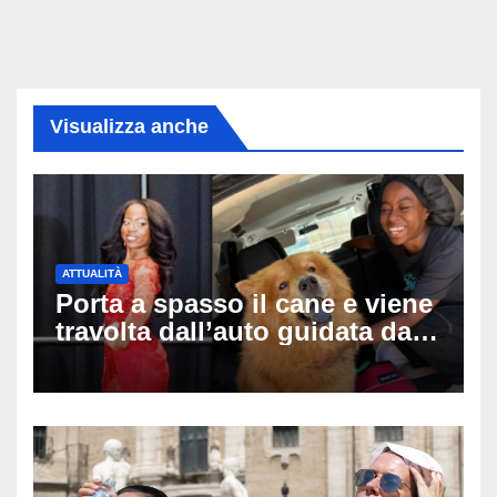
Visualizza anche
ATTUALITÀ
Porta a spasso il cane e viene
travolta dall’auto guidata da
due bambini di 4 e 6 anni: l’ex
miss Kiara Bowling lotta tra la
vita e la morte