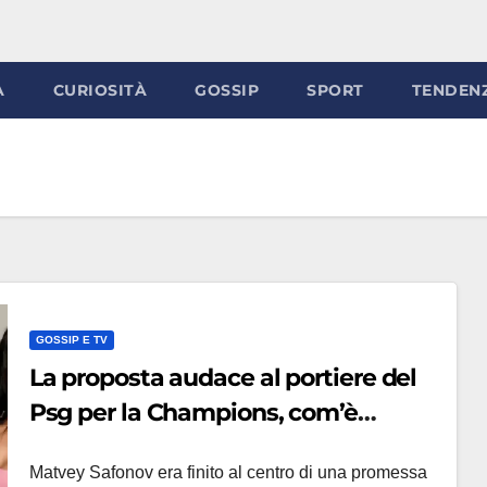
À
CURIOSITÀ
GOSSIP
SPORT
TENDEN
GOSSIP E TV
La proposta audace al portiere del
Psg per la Champions, com’è
andata a finire e la risposta della
Matvey Safonov era finito al centro di una promessa
moglie di Safonov