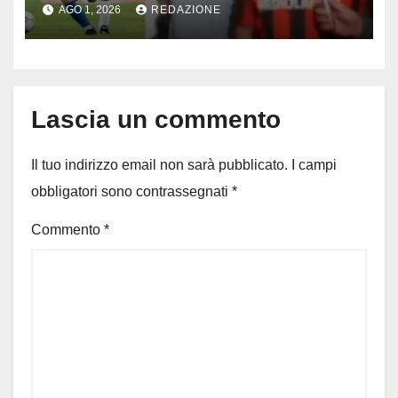
Maradona emoziona il calcio
AGO 1, 2026
REDAZIONE
dopo la morte del capitano del
Milan
Lascia un commento
Il tuo indirizzo email non sarà pubblicato.
I campi
obbligatori sono contrassegnati
*
Commento
*