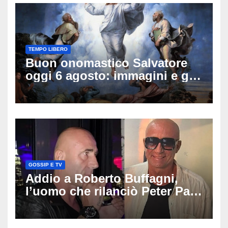
TEMPO LIBERO
Buon onomastico Salvatore
oggi 6 agosto: immagini e gif
di auguri da condividere
GOSSIP E TV
Addio a Roberto Buffagni,
l’uomo che rilanciò Peter Pan
e Villa delle Rose: aveva 59
anni