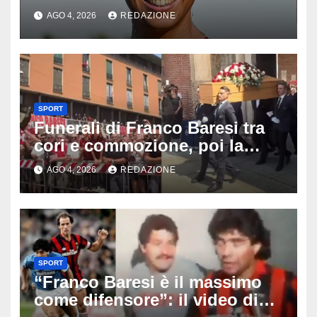
stoccata sul fiume di Parigi:
AGO 4, 2026
REDAZIONE
‘Era bella zozza’
SPORT
Funerali di Franco Baresi tra
cori e commozione, poi la
bufera su La Russa: tifosi del
AGO 4, 2026
REDAZIONE
Milan furiosi
SPORT
“Franco Baresi è il massimo
come difensore”: il video di