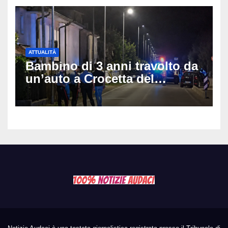
ATTUALITÀ
Bambino di 3 anni travolto da
un’auto a Crocetta del
Montello: è gravissimo,
trasportato in elicottero a
Padova