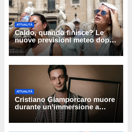
ATTUALITÀ
Caldo, quando finisce? Le
nuove previsioni meteo dopo
Ferragosto: ecco quando
potrebbe arrivare la svolta
ATTUALITÀ
Cristiano Giamporcaro muore
durante un’immersione a
Lampedusa: aperta
un’inchiesta per omicidio
nautico, cosa emerge sulla