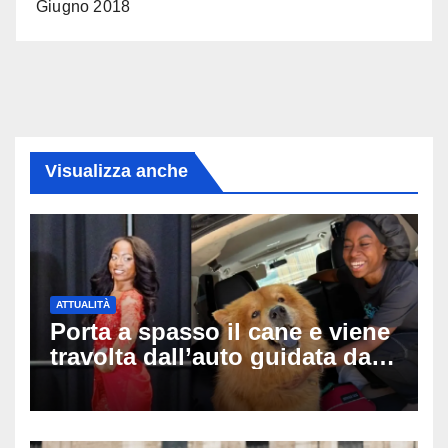
Giugno 2018
Visualizza anche
ATTUALITÀ
Porta a spasso il cane e viene
travolta dall’auto guidata da
due bambini di 4 e 6 anni: l’ex
miss Kiara Bowling lotta tra la
vita e la morte