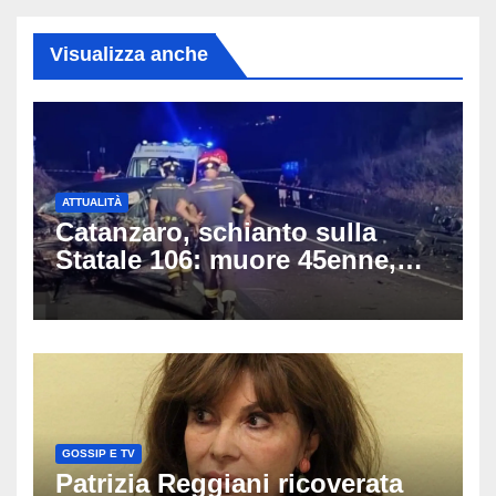
Visualizza anche
ATTUALITÀ
Catanzaro, schianto sulla
Statale 106: muore 45enne,
coinvolti un’auto, un suv e
una moto
GOSSIP E TV
Patrizia Reggiani ricoverata