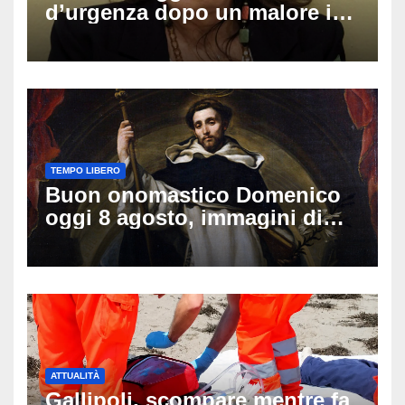
d’urgenza dopo un malore in
vacanza: come sta oggi l’ex
Lady Gucci
TEMPO LIBERO
Buon onomastico Domenico
oggi 8 agosto, immagini di
auguri da condividere
ATTUALITÀ
Gallipoli, scompare mentre fa