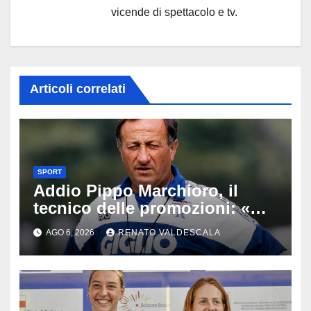
vicende di spettacolo e tv.
Articoli correlati
SPORT
Addio Pippo Marchioro, il
tecnico delle promozioni: «Ha
scritto pagine indimenticabili
AGO 6, 2026
RENATO VALDESCALA
del nostro calcio»