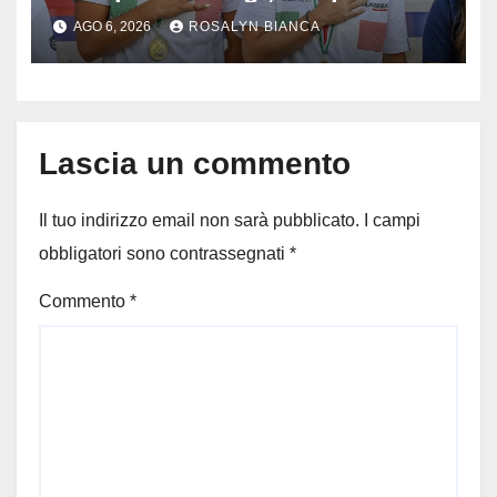
cinque gare: ‘Nel sincro siamo
AGO 6, 2026
ROSALYN BIANCA
da medaglia olimpica’
Lascia un commento
Il tuo indirizzo email non sarà pubblicato.
I campi
obbligatori sono contrassegnati
*
Commento
*