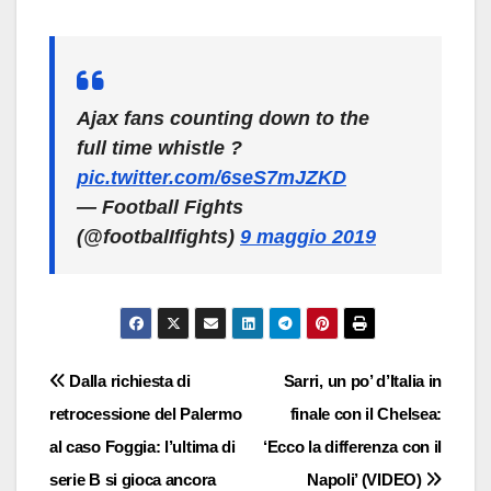
Ajax fans counting down to the
full time whistle ?
pic.twitter.com/6seS7mJZKD
— Football Fights
(@footbalIfights)
9 maggio 2019
Navigazione
Dalla richiesta di
Sarri, un po’ d’Italia in
retrocessione del Palermo
finale con il Chelsea:
articoli
al caso Foggia: l’ultima di
‘Ecco la differenza con il
serie B si gioca ancora
Napoli’ (VIDEO)