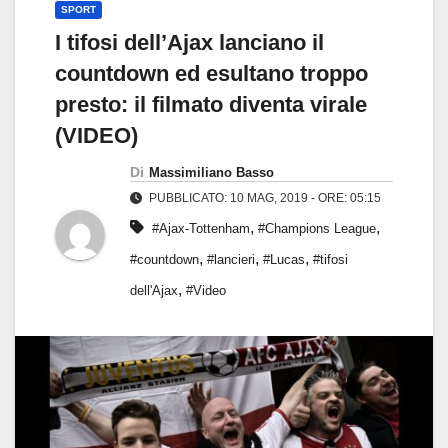
SPORT
I tifosi dell’Ajax lanciano il
countdown ed esultano troppo
presto: il filmato diventa virale
(VIDEO)
Di
Massimiliano Basso
PUBBLICATO: 10 MAG, 2019 - ORE: 05:15
,
,
#Ajax-Tottenham
#Champions League
,
,
,
#countdown
#lancieri
#Lucas
#tifosi
,
dell'Ajax
#Video