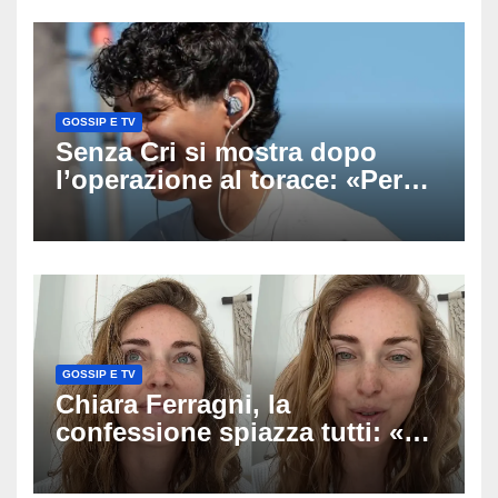
uscito dall’Inps a Grosseto
GOSSIP E TV
Senza Cri si mostra dopo
l’operazione al torace: «Per
anni mi sentivo in trappola», il
racconto sul difficile percorso
verso la serenità
GOSSIP E TV
Chiara Ferragni, la
confessione spiazza tutti: «Un
mio ex voleva che mi rifacessi
il seno». Poi svela i ritocchi di