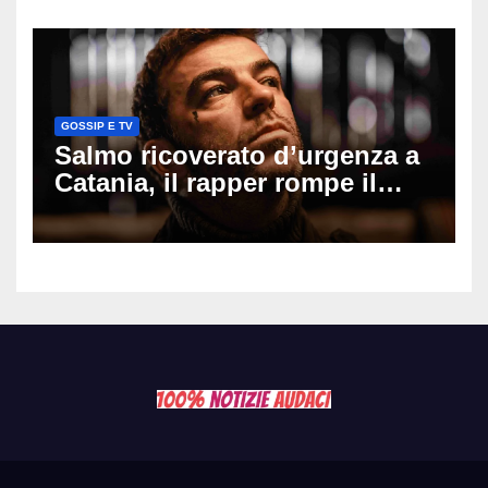
cui si è pentita
GOSSIP E TV
Salmo ricoverato d’urgenza a
Catania, il rapper rompe il
silenzio dopo la notte in
ospedale: come sta e cosa
succede al tour