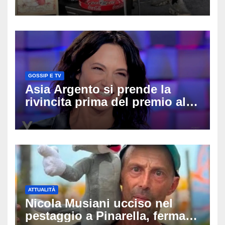
divide l’Italia: Fedriga li invita
in Regione, Vannacci li
difende
GOSSIP E TV
Asia Argento si prende la
rivincita prima del premio alla
carriera: «Mi chiamano
raccomandata e cagna»
ATTUALITÀ
Nicola Musiani ucciso nel
pestaggio a Pinarella, fermati