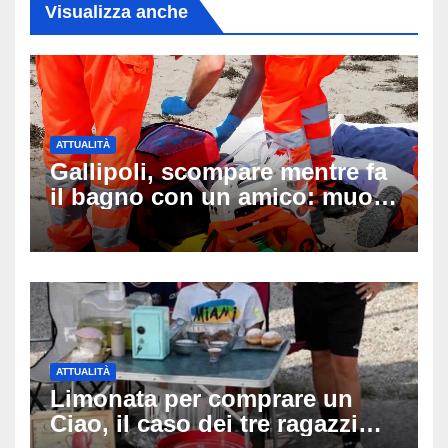
Visualizza anche
ATTUALITÀ
Gallipoli, scompare mentre fa
il bagno con un amico: muore
a 19 anni dopo 45 minuti di
disperati tentativi di
rianimazione
ATTUALITÀ
Limonata per comprare un
Ciao, il caso dei tre ragazzi