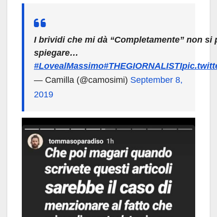
I brividi che mi dà “Completamente” non si
spiegare…
#LovealMassimo
#THEGIORNALISTI
pic.twit
— Camilla (@camosimi)
September 8,
2019