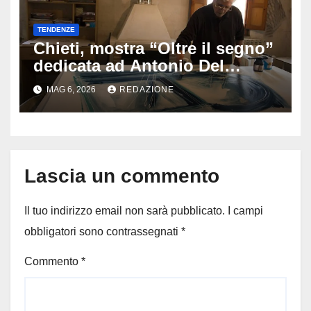
TENDENZE
Chieti, mostra “Oltre il segno”
dedicata ad Antonio Del
Donno: opere e sculture nel
MAG 6, 2026
REDAZIONE
cuore della città
Lascia un commento
Il tuo indirizzo email non sarà pubblicato.
I campi
obbligatori sono contrassegnati
*
Commento
*