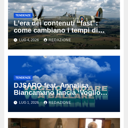
TENDENZE
L’era dei contenuti “fast”:
come cambiano i tempi di
attenzione nell’intrattenimento
LUG 4, 2026
REDAZIONE
digitale
TENDENZE
DJSARO feat. Annalisa
Biancamano lancia ‘Voglio
andare a ballare’: il
LUG 1, 2026
REDAZIONE
tormentone latino che punta a
conquistare l’estate 2026