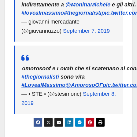
indirettamente a
@MoninaMichele
e gli altri.
#lovealmassimo
#thegiornalisti
pic.twitter.c
— giovanni mercadante
(@giuvannuzzo)
September 7, 2019
Amorosoof e Lovah che si scatenano al con
#thegiornalisti
sono vita
#LovealMassimo
@AmorosoOF
pic.twitter.
— • STE • (@stesimonc)
September 8,
2019