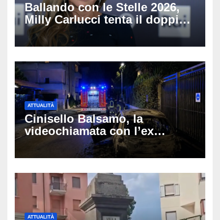
Ballando con le Stelle 2026,
Milly Carlucci tenta il doppio
colpo: tra i papabili Ornella
Muti e Monica Guerritore
ATTUALITÀ
Cinisello Balsamo, la
videochiamata con l’ex
fidanzata e il dramma: 35enne
lotta tra la vita e la morte
ATTUALITÀ