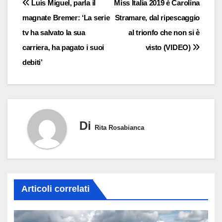
Navigazione
Luis Miguel, parla il
Miss Italia 2019 è Carolina
magnate Bremer: ‘La serie
Stramare, dal ripescaggio
articoli
tv ha salvato la sua
al trionfo che non si è
carriera, ha pagato i suoi
visto (VIDEO)
debiti’
Di
Rita Rosabianca
Articoli correlati