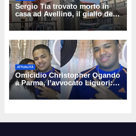
Sergio Tia trovato morto in
casa ad Avellino, il giallo della
porta socchiusa: disposta
l’autopsia
ATTUALITÀ
Omicidio Christopher Ogando
a Parma, l’avvocato Liguori:
«Ogni elemento va
approfondito fino in fondo»,
migliaia di chat al vaglio degli
investigatori