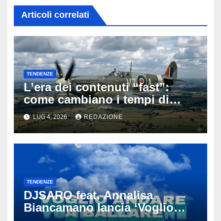
Articoli correlati
TENDENZE
L’era dei contenuti “fast”:
come cambiano i tempi di
attenzione nell’intrattenimento
LUG 4, 2026
REDAZIONE
digitale
TENDENZE
DJSARO feat. Annalisa
Biancamano lancia ‘Voglio
andare a ballare’: il