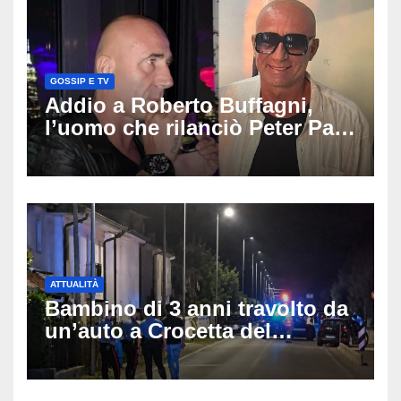
GOSSIP E TV
Addio a Roberto Buffagni,
l’uomo che rilanciò Peter Pan
e Villa delle Rose: aveva 59
anni
ATTUALITÀ
Bambino di 3 anni travolto da
un’auto a Crocetta del
Montello: è gravissimo,
trasportato in elicottero a
Padova