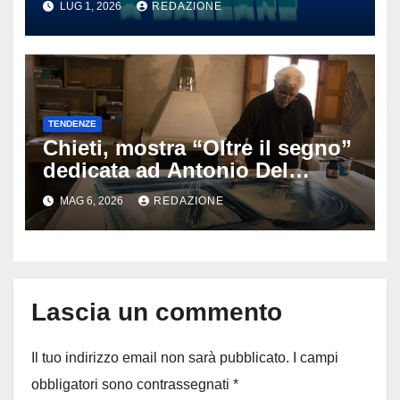
LUG 1, 2026
REDAZIONE
tormentone latino che punta a
conquistare l’estate 2026
TENDENZE
Chieti, mostra “Oltre il segno”
dedicata ad Antonio Del
Donno: opere e sculture nel
MAG 6, 2026
REDAZIONE
cuore della città
Lascia un commento
Il tuo indirizzo email non sarà pubblicato.
I campi
obbligatori sono contrassegnati
*