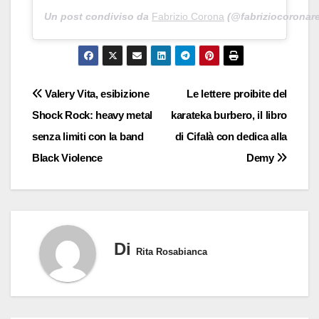
Un post condiviso da
Fabrizio Corona
(@fabriziocoronare
Navigazione
Valery Vita, esibizione
Le lettere proibite del
Shock Rock: heavy metal
karateka burbero, il libro
articoli
senza limiti con la band
di Cifalà con dedica alla
Black Violence
Demy
Di
Rita Rosabianca