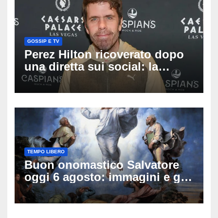
GOSSIP E TV
Perez Hilton ricoverato dopo
una diretta sui social: la
famiglia rompe il silenzio
sulle sue condizioni
TEMPO LIBERO
Buon onomastico Salvatore
oggi 6 agosto: immagini e gif
di auguri da condividere