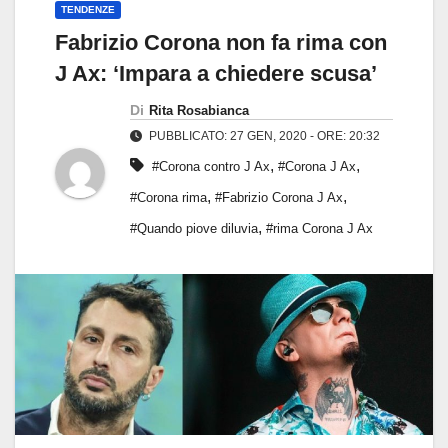
TENDENZE
Fabrizio Corona non fa rima con
J Ax: ‘Impara a chiedere scusa’
Di
Rita Rosabianca
PUBBLICATO: 27 GEN, 2020 - ORE: 20:32
,
,
#Corona contro J Ax
#Corona J Ax
,
,
#Corona rima
#Fabrizio Corona J Ax
,
#Quando piove diluvia
#rima Corona J Ax