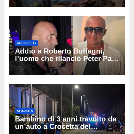
GOSSIP E TV
Addio a Roberto Buffagni,
l’uomo che rilanciò Peter Pan
e Villa delle Rose: aveva 59
anni
ATTUALITÀ
Bambino di 3 anni travolto da
un’auto a Crocetta del
Montello: è gravissimo,