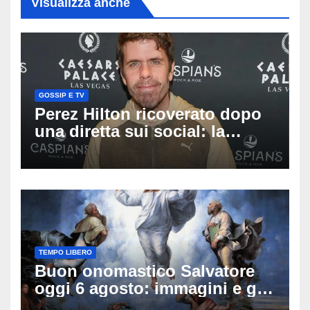
Visualizza anche
GOSSIP E TV
Perez Hilton ricoverato dopo
una diretta sui social: la
famiglia rompe il silenzio
sulle sue condizioni
TEMPO LIBERO
Buon onomastico Salvatore
oggi 6 agosto: immagini e gif
di auguri da condividere