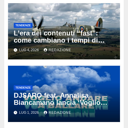
TENDENZE
L’era dei contenuti “fast”:
come cambiano i tempi di
attenzione nell’intrattenimento
LUG 4, 2026
REDAZIONE
digitale
TENDENZE
DJSARO feat. Annalisa
Biancamano lancia ‘Voglio
andare a ballare’: il
LUG 1, 2026
REDAZIONE
tormentone latino che punta a
conquistare l’estate 2026