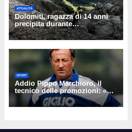
ATTUALITÀ
Dolomiti, ragazza di 14 anni
precipita durante
un’escursione: tragedia sul
Latemar davanti alla famiglia
SPORT
Addio Pippo Marchioro, il
tecnico delle promozioni: «Ha
scritto pagine indimenticabili
del nostro calcio»