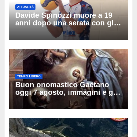
ATTUALITÀ
Davide Spinozzi muore a 19
anni dopo una serata con gli
amici: il mistero dello
schianto senza frenata
TEMPO LIBERO
Buon onomastico Gaetano
oggi 7 agosto, immagini e gif
di auguri da condividere sui
social