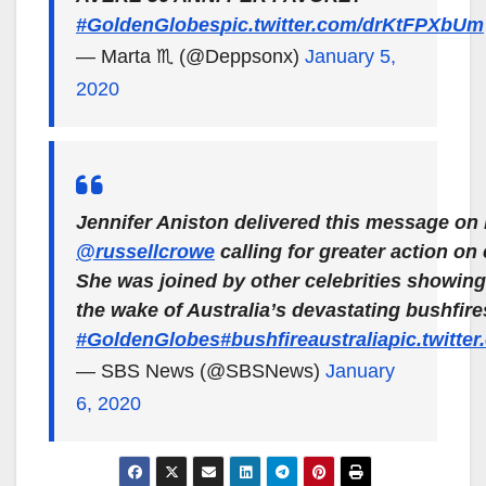
#GoldenGlobes
pic.twitter.com/drKtFPXbUm
— Marta ♏ (@Deppsonx)
January 5,
2020
Jennifer Aniston delivered this message on 
@russellcrowe
calling for greater action on
She was joined by other celebrities showing 
the wake of Australia’s devastating bushfire
#GoldenGlobes
#bushfireaustralia
pic.twitte
— SBS News (@SBSNews)
January
6, 2020