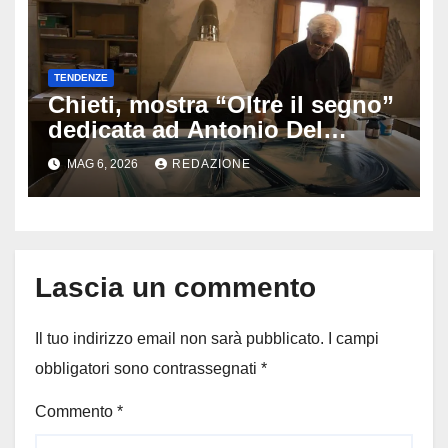
TENDENZE
Chieti, mostra “Oltre il segno”
dedicata ad Antonio Del
Donno: opere e sculture nel
MAG 6, 2026
REDAZIONE
cuore della città
Lascia un commento
Il tuo indirizzo email non sarà pubblicato.
I campi
obbligatori sono contrassegnati
*
Commento
*