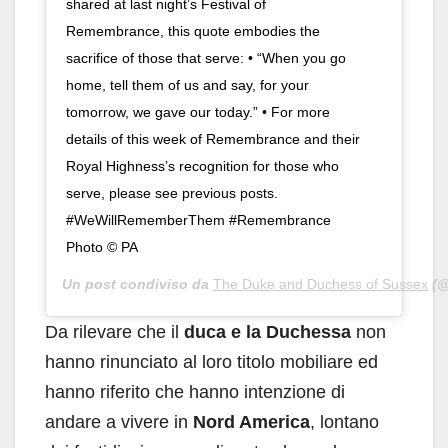
shared at last night’s Festival of
Remembrance, this quote embodies the
sacrifice of those that serve: • “When you go
home, tell them of us and say, for your
tomorrow, we gave our today.” • For more
details of this week of Remembrance and their
Royal Highness’s recognition for those who
serve, please see previous posts.
#WeWillRememberThem #Remembrance
Photo © PA
Un post condiviso da
The Duke and Duchess of Sussex
(@
Da rilevare che il
duca e la Duchessa
non
hanno rinunciato al loro titolo mobiliare ed
hanno riferito che hanno intenzione di
andare a vivere in
Nord America
, lontano