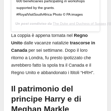
600 beneficiaries participating in workshops
supported by the grants.
#RoyalVisitSouthAfrica Photo ©️ PA images
Un post condiviso da
The Duke and Duchess of Sussex
(@
La coppia è appena tornata nel
Regno
Unito
dalle vacanze natalizie
trascorse in
Canada
per sei settimane. Dopo il loro
ritorno a Londra, fu presto ipotizzato che
avrebbero fatto la spola tra il Canada e il
Regno Unito e abbandonato i ltitoli “HRH”.
Il patrimonio del
principe Harry e di
Meghan Markle