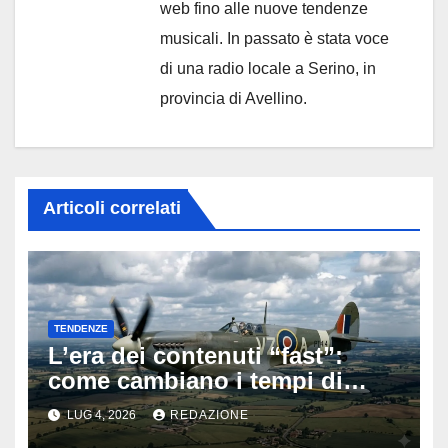
web fino alle nuove tendenze
musicali. In passato è stata voce
di una radio locale a Serino, in
provincia di Avellino.
Articoli correlati
TENDENZE
L’era dei contenuti “fast”:
come cambiano i tempi di
attenzione nell’intrattenimento
LUG 4, 2026
REDAZIONE
digitale