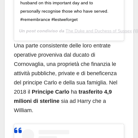
husband on this important day and to
personally recognise those who have served.
#remembrance #lestweforget
Un post condiviso da
The Duke and Duchess of Sussex
(@
Una parte consistente delle loro entrate
operative proveniva dal ducato di
Cornovaglia, una proprietà che finanzia le
attività pubbliche, private e di beneficenza
del principe Carlo e della sua famiglia. Nel
2018 il
Principe Carlo
ha
trasferito 4,9
milioni di sterline
sia ad Harry che a
William.