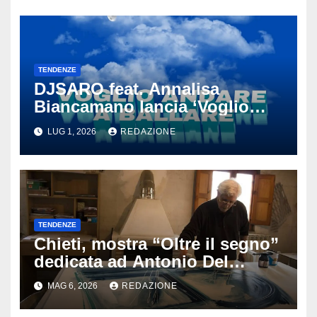
TENDENZE
DJSARO feat. Annalisa
Biancamano lancia ‘Voglio
andare a ballare’: il
LUG 1, 2026
REDAZIONE
tormentone latino che punta a
conquistare l’estate 2026
TENDENZE
Chieti, mostra “Oltre il segno”
dedicata ad Antonio Del
Donno: opere e sculture nel
MAG 6, 2026
REDAZIONE
cuore della città