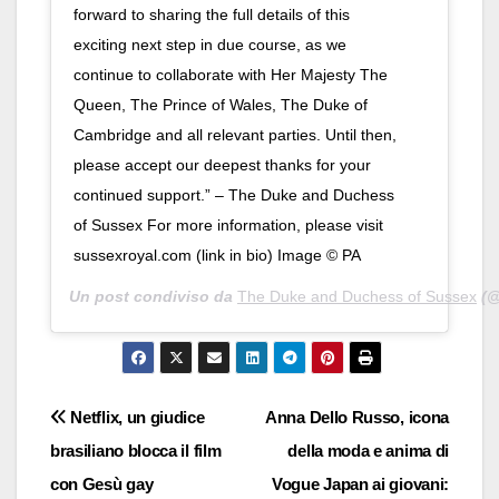
forward to sharing the full details of this
exciting next step in due course, as we
continue to collaborate with Her Majesty The
Queen, The Prince of Wales, The Duke of
Cambridge and all relevant parties. Until then,
please accept our deepest thanks for your
continued support.” – The Duke and Duchess
of Sussex For more information, please visit
sussexroyal.com (link in bio) Image © PA
Un post condiviso da
The Duke and Duchess of Sussex
(@
Navigazione
Netflix, un giudice
Anna Dello Russo, icona
brasiliano blocca il film
della moda e anima di
articoli
con Gesù gay
Vogue Japan ai giovani: