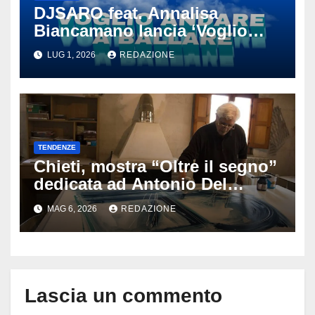
DJSARO feat. Annalisa
Biancamano lancia ‘Voglio
andare a ballare’: il
LUG 1, 2026
REDAZIONE
tormentone latino che punta a
conquistare l’estate 2026
TENDENZE
Chieti, mostra “Oltre il segno”
dedicata ad Antonio Del
Donno: opere e sculture nel
MAG 6, 2026
REDAZIONE
cuore della città
Lascia un commento