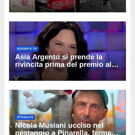
divide l’Italia: Fedriga li invita
in Regione, Vannacci li
difende
GOSSIP E TV
Asia Argento si prende la
rivincita prima del premio alla
carriera: «Mi chiamano
raccomandata e cagna»
ATTUALITÀ
Nicola Musiani ucciso nel
pestaggio a Pinarella, fermati