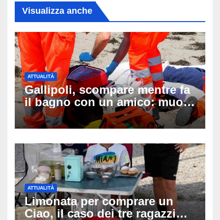
Visualizza anche
ATTUALITÀ
Gallipoli, scompare mentre fa
il bagno con un amico: muore
a 19 anni dopo 45 minuti di
disperati tentativi di
rianimazione
ATTUALITÀ
Limonata per comprare un
Ciao, il caso dei tre ragazzi