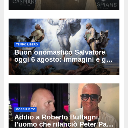
famiglia rompe il silenzio
sulle sue condizioni
TEMPO LIBERO
Buon onomastico Salvatore
oggi 6 agosto: immagini e gif
di auguri da condividere
GOSSIP E TV
Addio a Roberto Buffagni,
l’uomo che rilanciò Peter Pan