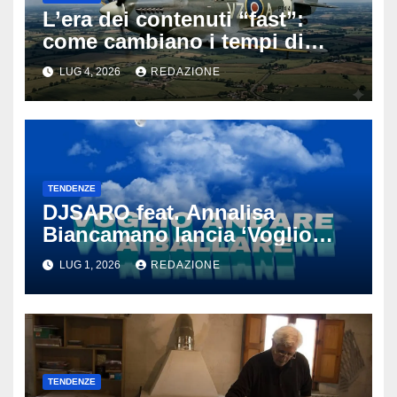
L’era dei contenuti “fast”:
come cambiano i tempi di
attenzione nell’intrattenimento
LUG 4, 2026
REDAZIONE
digitale
TENDENZE
DJSARO feat. Annalisa
Biancamano lancia ‘Voglio
andare a ballare’: il
LUG 1, 2026
REDAZIONE
tormentone latino che punta a
conquistare l’estate 2026
TENDENZE