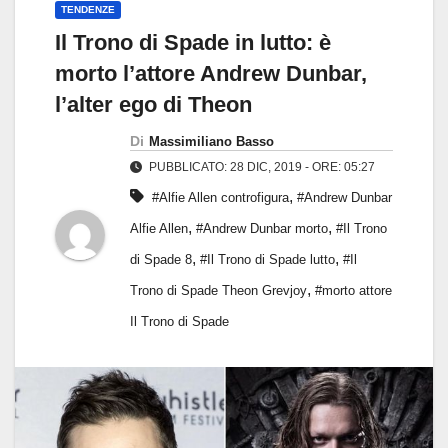
TENDENZE
Il Trono di Spade in lutto: è
morto l’attore Andrew Dunbar,
l’alter ego di Theon
Di
Massimiliano Basso
PUBBLICATO: 28 DIC, 2019 - ORE: 05:27
,
#Alfie Allen controfigura
#Andrew Dunbar
,
,
Alfie Allen
#Andrew Dunbar morto
#Il Trono
,
,
di Spade 8
#Il Trono di Spade lutto
#Il
,
Trono di Spade Theon Grevjoy
#morto attore
Il Trono di Spade