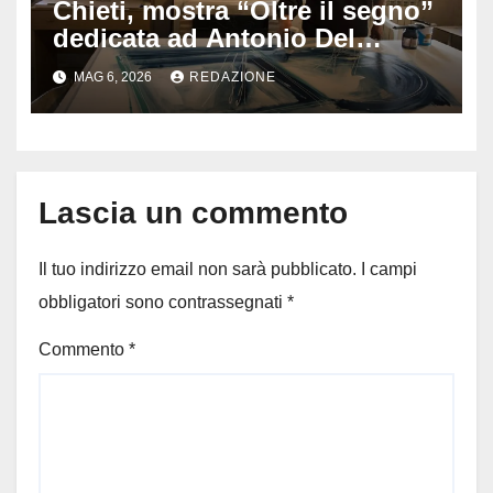
Chieti, mostra “Oltre il segno”
dedicata ad Antonio Del
Donno: opere e sculture nel
MAG 6, 2026
REDAZIONE
cuore della città
Lascia un commento
Il tuo indirizzo email non sarà pubblicato.
I campi
obbligatori sono contrassegnati
*
Commento
*