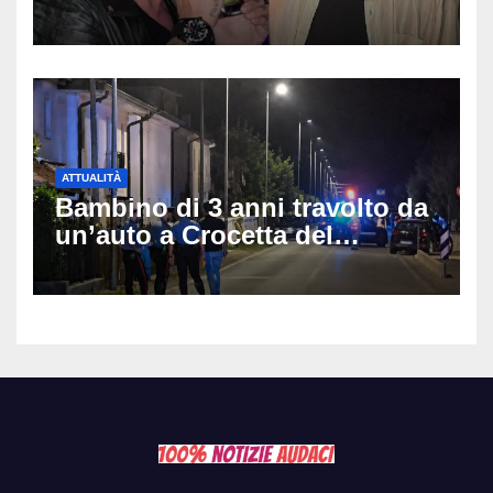
e Villa delle Rose: aveva 59
anni
ATTUALITÀ
Bambino di 3 anni travolto da
un’auto a Crocetta del
Montello: è gravissimo,
trasportato in elicottero a
Padova