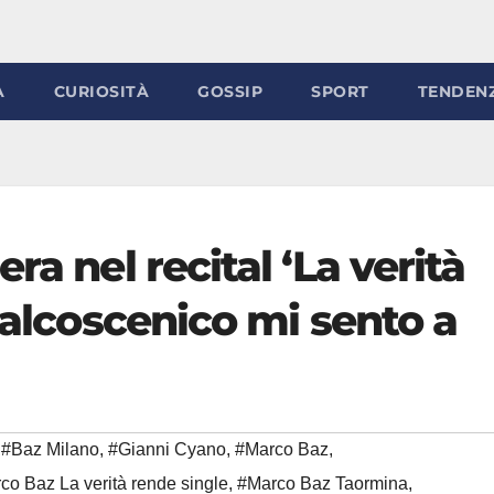
À
CURIOSITÀ
GOSSIP
SPORT
TENDEN
ra nel recital ‘La verità
 palcoscenico mi sento a
#Baz Milano
,
#Gianni Cyano
,
#Marco Baz
,
co Baz La verità rende single
,
#Marco Baz Taormina
,