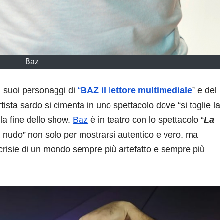
Baz
i suoi personaggi di
“
BAZ il lettore multimediale
” e del
artista sardo si cimenta in uno spettacolo dove “si toglie la
lla fine dello show.
Baz
è in teatro con lo spettacolo “
La
 “a nudo” non solo per mostrarsi autentico e vero, ma
pocrisie di un mondo sempre più artefatto e sempre più