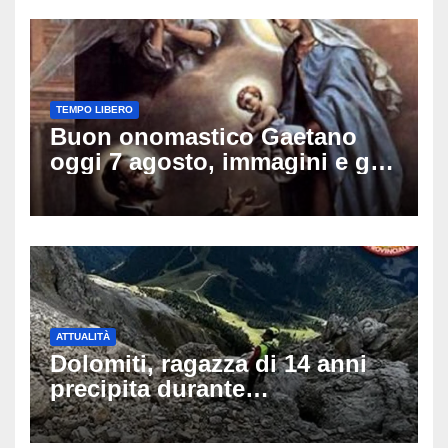
TEMPO LIBERO
Buon onomastico Gaetano
oggi 7 agosto, immagini e gif
di auguri da condividere sui
social
ATTUALITÀ
Dolomiti, ragazza di 14 anni
precipita durante
un’escursione: tragedia sul
Latemar davanti alla famiglia