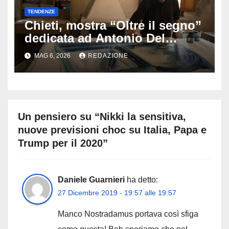
TENDENZE
Chieti, mostra “Oltre il segno”
dedicata ad Antonio Del
Donno: opere e sculture nel
MAG 6, 2026
REDAZIONE
cuore della città
Un pensiero su “Nikki la sensitiva,
nuove previsioni choc su Italia, Papa e
Trump per il 2020”
Daniele Guarnieri
ha detto:
27 Dicembre 2019 - 19:57 alle 19:57
Manco Nostradamus portava così sfiga