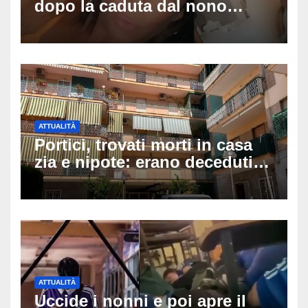
dopo la caduta dal nono
piano: la figlia nasce 30
minuti dopo e sta bene
ATTUALITÀ
Portici, trovati morti in casa
zia e nipote: erano deceduti
da giorni, il caldo tra le
ipotesi al vaglio
ATTUALITÀ
Uccide i nonni e poi apre il