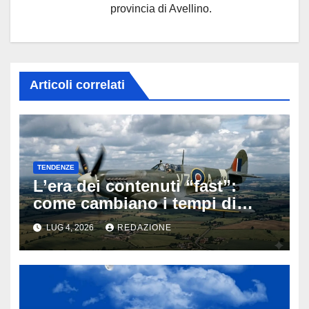
provincia di Avellino.
Articoli correlati
TENDENZE
L’era dei contenuti “fast”:
come cambiano i tempi di
attenzione nell’intrattenimento
LUG 4, 2026
REDAZIONE
digitale