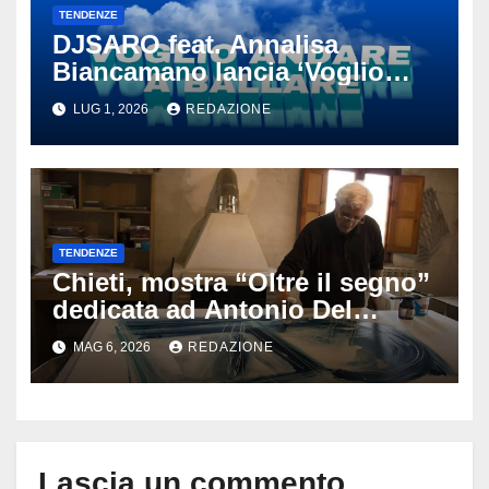
TENDENZE
DJSARO feat. Annalisa
Biancamano lancia ‘Voglio
andare a ballare’: il
LUG 1, 2026
REDAZIONE
tormentone latino che punta a
conquistare l’estate 2026
TENDENZE
Chieti, mostra “Oltre il segno”
dedicata ad Antonio Del
Donno: opere e sculture nel
MAG 6, 2026
REDAZIONE
cuore della città
Lascia un commento