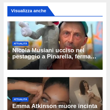
Visualizza anche
ATTUALITÀ
Nicola Musiani ucciso nel
pestaggio a Pinarella, fermati
quattro giovani: la svolta
dopo video, intercettazioni e
pedinamenti
ATTUALITÀ
Emma Atkinson muore incinta