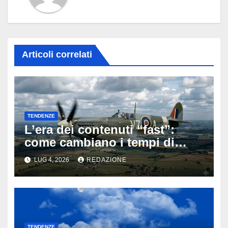
Articoli correlati
TENDENZE
L’era dei contenuti “fast”:
come cambiano i tempi di
attenzione nell’intrattenimento
LUG 4, 2026
REDAZIONE
digitale
TENDENZE