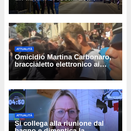
Montello: è gravissimo,
trasportato in elicottero a
Padova
ATTUALITÀ
Omicidio Martina Carbonaro,
braccialetto elettronico ai
genitori della 14enne: non
potranno avvicinarsi alla
famiglia di Alessio Tucci
ATTUALITÀ
Si collega alla riunione dal
bagno e dimentica la