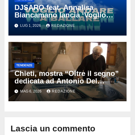
DJSARO feat. Annalisa
Biancamano lancia ‘Voglio
andare a ballare’: il
LUG 1, 2026
REDAZIONE
tormentone latino che punta a
conquistare l’estate 2026
TENDENZE
Chieti, mostra “Oltre il segno”
dedicata ad Antonio Del
Donno: opere e sculture nel
MAG 6, 2026
REDAZIONE
cuore della città
Lascia un commento