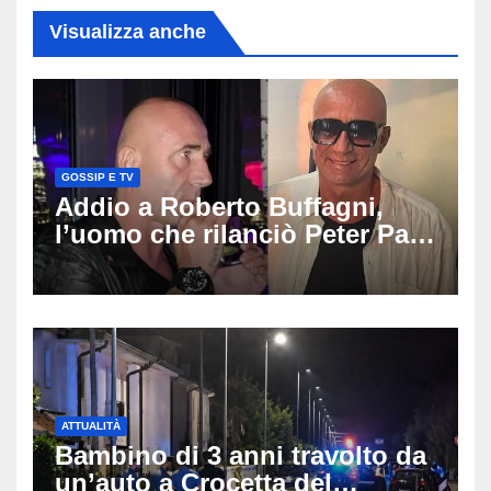
Visualizza anche
GOSSIP E TV
Addio a Roberto Buffagni,
l’uomo che rilanciò Peter Pan
e Villa delle Rose: aveva 59
anni
ATTUALITÀ
Bambino di 3 anni travolto da
un’auto a Crocetta del