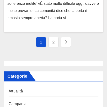
sofferenza inutile’ «È stato molto difficile oggi, davvero
molto provante. La comunità dice che la porta è
rimasta sempre aperta? La porta si…
Paginazione
1
2
degli
articoli
Categorie
Attualità
Campania