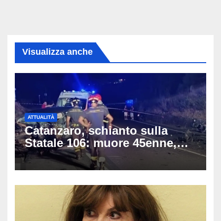
Visualizza anche
ATTUALITÀ
Catanzaro, schianto sulla
Statale 106: muore 45enne,
coinvolti un’auto, un suv e
una moto