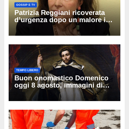
GOSSIP E TV
Patrizia Reggiani ricoverata
d’urgenza dopo un malore in
vacanza: come sta oggi l’ex
Lady Gucci
TEMPO LIBERO
Buon onomastico Domenico
oggi 8 agosto, immagini di
auguri da condividere