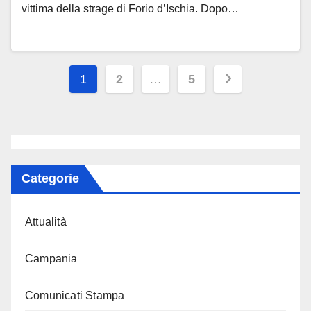
vittima della strage di Forio d’Ischia. Dopo…
Paginazione
1
2
…
5
degli
articoli
Categorie
Attualità
Campania
Comunicati Stampa