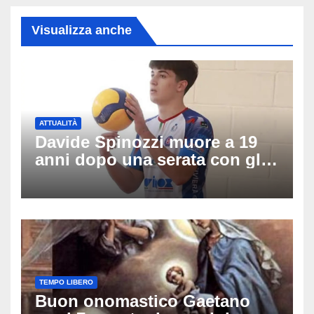
Visualizza anche
ATTUALITÀ
Davide Spinozzi muore a 19
anni dopo una serata con gli
amici: il mistero dello
schianto senza frenata
TEMPO LIBERO
Buon onomastico Gaetano