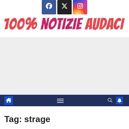
Salta
al
contenuto
Tag:
strage