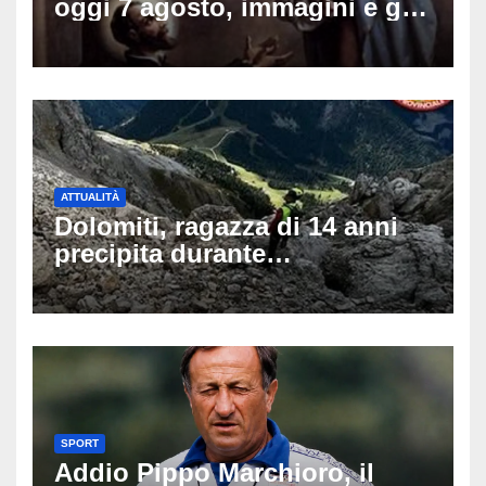
oggi 7 agosto, immagini e gif
di auguri da condividere sui
social
ATTUALITÀ
Dolomiti, ragazza di 14 anni
precipita durante
un’escursione: tragedia sul
Latemar davanti alla famiglia
SPORT
Addio Pippo Marchioro, il