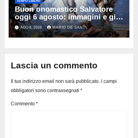
TEMPO LIBERO
Buon onomastico Salvatore
oggi 6 agosto: immagini e gif
di auguri da condividere
AGO 6, 2026
MARIO DE SANTI
Lascia un commento
Il tuo indirizzo email non sarà pubblicato.
I campi
obbligatori sono contrassegnati
*
Commento
*