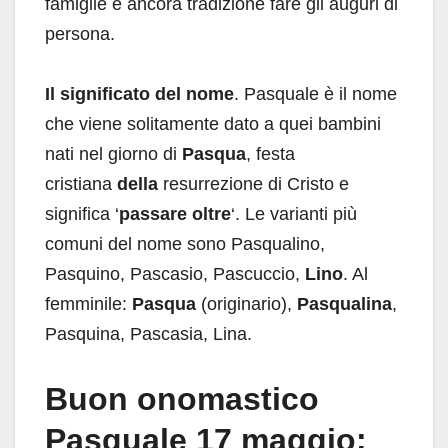
famiglie è ancora tradizione fare gli auguri di
persona.
Il significato del nome
. Pasquale è il nome
che viene solitamente dato a quei bambini
nati nel giorno di
Pasqua
, festa
cristiana
della
resurrezione di Cristo e
significa ‘
passare oltre
‘. Le varianti più
comuni del nome sono Pasqualino,
Pasquino, Pascasio, Pascuccio,
Lino
. Al
femminile:
Pasqua
(originario),
Pasqualina
,
Pasquina, Pascasia, Lina.
Buon onomastico
Pasquale 17 maggio: