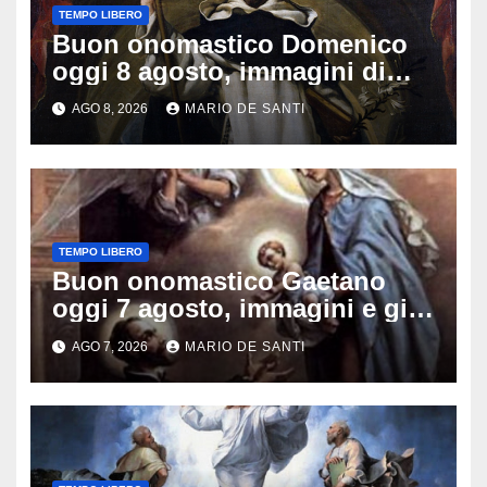
TEMPO LIBERO
Buon onomastico Domenico
oggi 8 agosto, immagini di
auguri da condividere
AGO 8, 2026
MARIO DE SANTI
TEMPO LIBERO
Buon onomastico Gaetano
oggi 7 agosto, immagini e gif
di auguri da condividere sui
AGO 7, 2026
MARIO DE SANTI
social