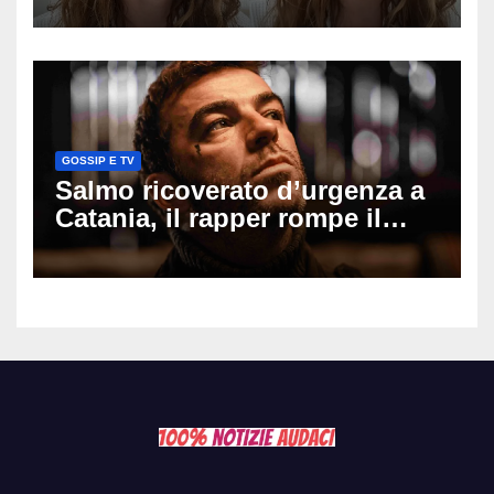
il seno». Poi svela i ritocchi di
cui si è pentita
GOSSIP E TV
Salmo ricoverato d’urgenza a
Catania, il rapper rompe il
silenzio dopo la notte in
ospedale: come sta e cosa
succede al tour