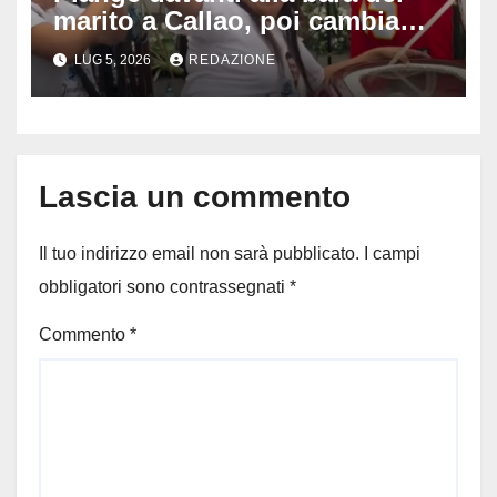
marito a Callao, poi cambia
tutto: il gesto della vedova al
LUG 5, 2026
REDAZIONE
funerale divide milioni di
persone
Lascia un commento
Il tuo indirizzo email non sarà pubblicato.
I campi
obbligatori sono contrassegnati
*
Commento
*