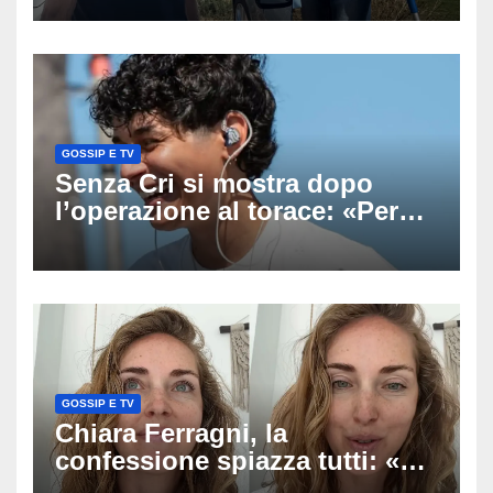
scomparso dopo essere
uscito dall’Inps a Grosseto
GOSSIP E TV
Senza Cri si mostra dopo
l’operazione al torace: «Per
anni mi sentivo in trappola», il
racconto sul difficile percorso
verso la serenità
GOSSIP E TV
Chiara Ferragni, la
confessione spiazza tutti: «Un
mio ex voleva che mi rifacessi