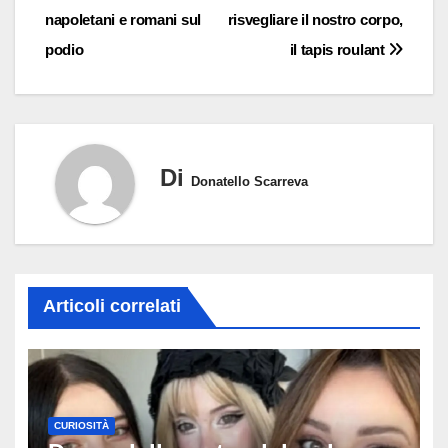
napoletani e romani sul
risvegliare il nostro corpo,
articoli
podio
il tapis roulant
Di
Donatello Scarreva
Articoli correlati
CURIOSITÀ