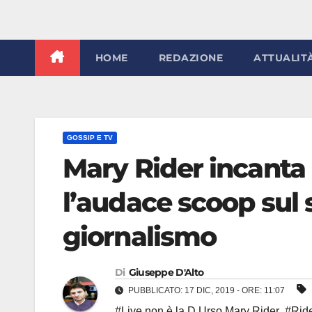
HOME
REDAZIONE
ATTUALIT
GOSSIP E TV
Mary Rider incanta 
l’audace scoop sul s
giornalismo
Di
Giuseppe D'Alto
PUBBLICATO: 17 DIC, 2019 - ORE: 11:07
#Live non è la D Urso Mary Rider
,
#Ride