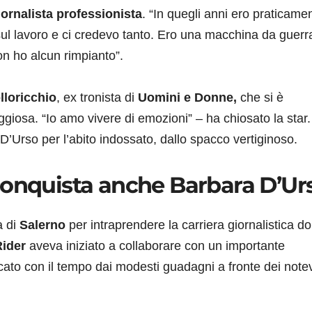
iornalista professionista
. “In quegli anni ero praticame
l lavoro e ci credevo tanto. Ero una macchina da guerr
on ho alcun rimpianto”.
loricchio
, ex tronista di
Uomini e Donne,
che si è
ggiosa. “Io amo vivere di emozioni” – ha chiosato la star.
’Urso per l’abito indossato, dallo spacco vertiginoso.
conquista anche Barbara D’Ur
a di
Salerno
per intraprendere la carriera giornalistica d
ider
aveva iniziato a collaborare con un importante
cato con il tempo dai modesti guadagni a fronte dei notev