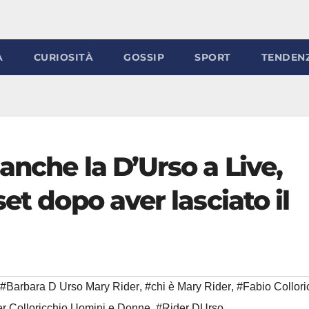
À
CURIOSITÀ
GOSSIP
SPORT
TENDEN
anche la D’Urso a Live,
et dopo aver lasciato il
#Barbara D Urso Mary Rider
,
#chi è Mary Rider
,
#Fabio Collori
r Colloricchio Uomini e Donne
,
#Rider DUrso