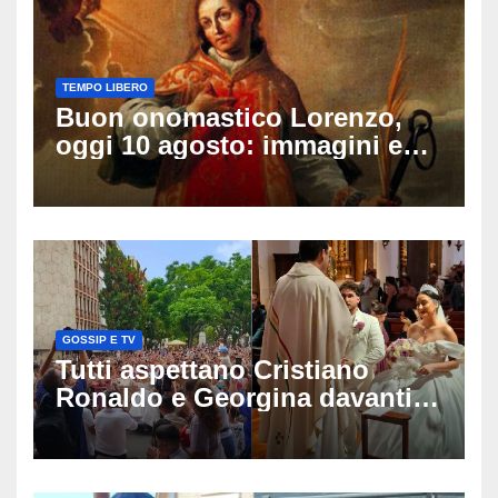
TEMPO LIBERO
Buon onomastico Lorenzo,
oggi 10 agosto: immagini e
gif di auguri da condividere
sui social
GOSSIP E TV
Tutti aspettano Cristiano
Ronaldo e Georgina davanti
alla cattedrale: ma il
matrimonio era di un’altra
coppia