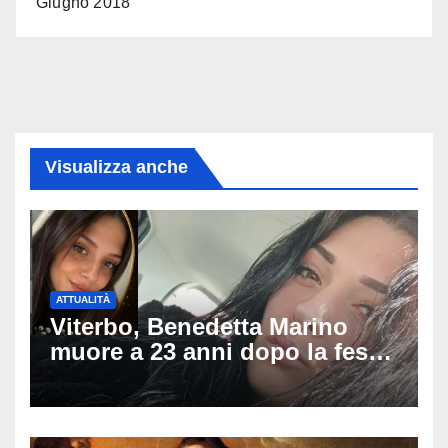
Giugno 2018
Visualizza anche
ATTUALITÀ
Viterbo, Benedetta Marino
muore a 23 anni dopo la festa
di compleanno: trovata senza
vita nell’ex consorzio, è giallo
sulle ultime ore