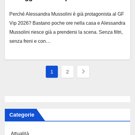
Perché Alessandra Mussolini è già protagonista al GF
Vip 2026? Bastano poche ore nella casa e Alessandra
Mussolini riesce già a prendersi la scena. Senza filtri,
senza freni e con…
Paginazione
1
2
degli
articoli
Categorie
Attualità