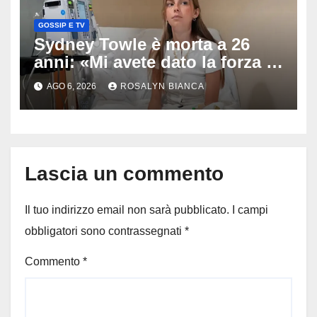
GOSSIP E TV
Sydney Towle è morta a 26
anni: «Mi avete dato la forza di
andare avanti», l’ultimo
AGO 6, 2026
ROSALYN BIANCA
messaggio dell’influencer
commuove i fan
Lascia un commento
Il tuo indirizzo email non sarà pubblicato.
I campi
obbligatori sono contrassegnati
*
Commento
*