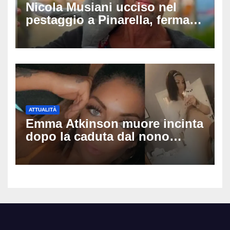
Nicola Musiani ucciso nel
pestaggio a Pinarella, fermati
quattro giovani: la svolta
dopo video, intercettazioni e
pedinamenti
ATTUALITÀ
Emma Atkinson muore incinta
dopo la caduta dal nono
piano: la figlia nasce 30
minuti dopo e sta bene