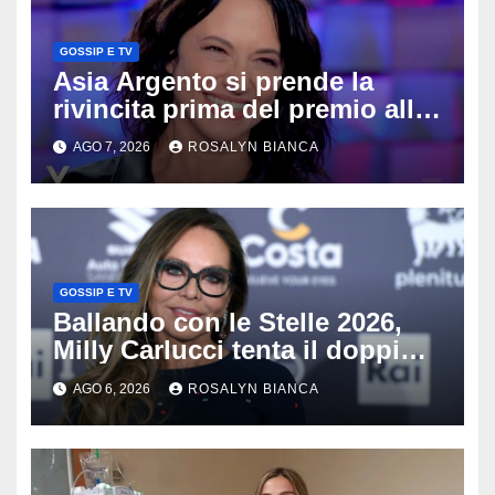
GOSSIP E TV
Asia Argento si prende la
rivincita prima del premio alla
carriera: «Mi chiamano
AGO 7, 2026
ROSALYN BIANCA
raccomandata e cagna»
GOSSIP E TV
Ballando con le Stelle 2026,
Milly Carlucci tenta il doppio
colpo: tra i papabili Ornella
AGO 6, 2026
ROSALYN BIANCA
Muti e Monica Guerritore