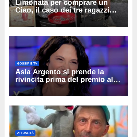
Limonata per comprare un
Ciao, il caso dei tre ragazzi
divide l’Italia: Fedriga li invita
in Regione, Vannacci li
difende
GOSSIP E TV
Asia Argento si prende la
rivincita prima del premio alla
carriera: «Mi chiamano
raccomandata e cagna»
ATTUALITÀ