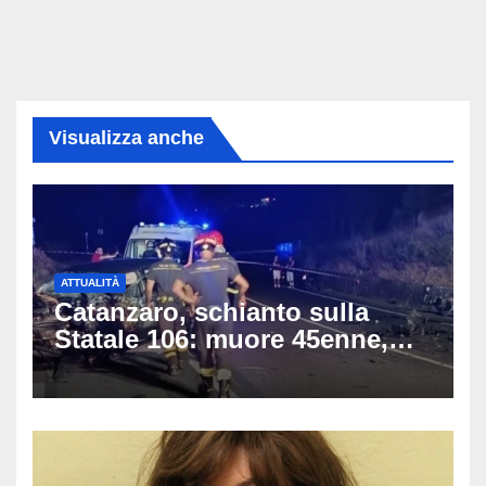
Visualizza anche
ATTUALITÀ
Catanzaro, schianto sulla
Statale 106: muore 45enne,
coinvolti un’auto, un suv e
una moto