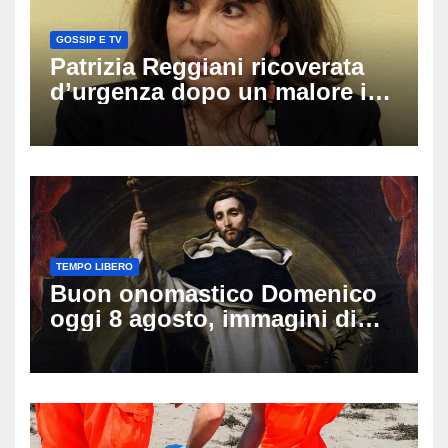
GOSSIP E TV
Patrizia Reggiani ricoverata
d’urgenza dopo un malore in
vacanza: come sta oggi l’ex
Lady Gucci
TEMPO LIBERO
Buon onomastico Domenico
oggi 8 agosto, immagini di
auguri da condividere