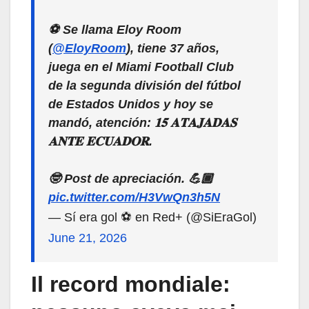
⚽ Se llama Eloy Room
(
@EloyRoom
), tiene 37 años,
juega en el Miami Football Club
de la segunda división del fútbol
de Estados Unidos y hoy se
mandó, atención: 𝟏𝟓 𝐀𝐓𝐀𝐉𝐀𝐃𝐀𝐒
𝐀𝐍𝐓𝐄 𝐄𝐂𝐔𝐀𝐃𝐎𝐑.
🤓 Post de apreciación. 💪🏾
pic.twitter.com/H3VwQn3h5N
— Sí era gol ⚽ en Red+ (@SiEraGol)
June 21, 2026
Il record mondiale: