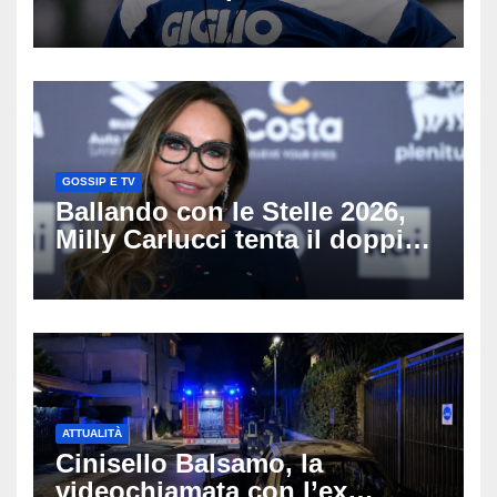
scritto pagine indimenticabili
del nostro calcio»
GOSSIP E TV
Ballando con le Stelle 2026,
Milly Carlucci tenta il doppio
colpo: tra i papabili Ornella
Muti e Monica Guerritore
ATTUALITÀ
Cinisello Balsamo, la
videochiamata con l’ex