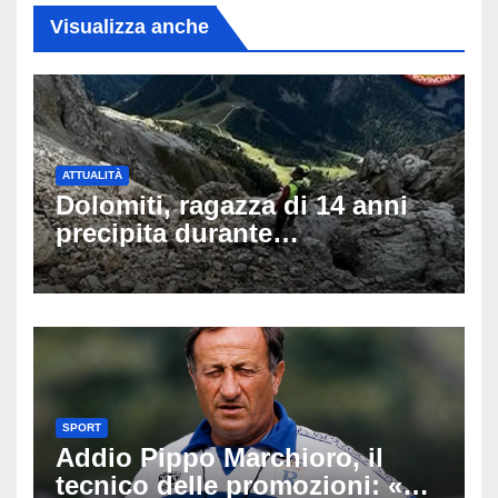
Visualizza anche
ATTUALITÀ
Dolomiti, ragazza di 14 anni
precipita durante
un’escursione: tragedia sul
Latemar davanti alla famiglia
SPORT
Addio Pippo Marchioro, il
tecnico delle promozioni: «Ha