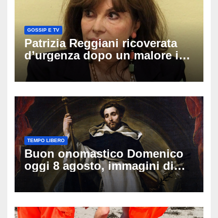
GOSSIP E TV
Patrizia Reggiani ricoverata
d’urgenza dopo un malore in
vacanza: come sta oggi l’ex
Lady Gucci
TEMPO LIBERO
Buon onomastico Domenico
oggi 8 agosto, immagini di
auguri da condividere