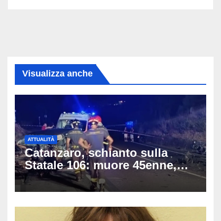
Visualizza anche
ATTUALITÀ
Catanzaro, schianto sulla
Statale 106: muore 45enne,
coinvolti un’auto, un suv e
una moto