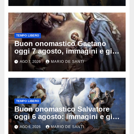
TEMPO LIBERO
Buon onomastico Gaetano
oggi 7 agosto, immagini e gif
di auguri da condividere sui
AGO 7, 2026
MARIO DE SANTI
social
TEMPO LIBERO
Buon onomastico Salvatore
oggi 6 agosto: immagini e gif
di auguri da condividere
AGO 6, 2026
MARIO DE SANTI