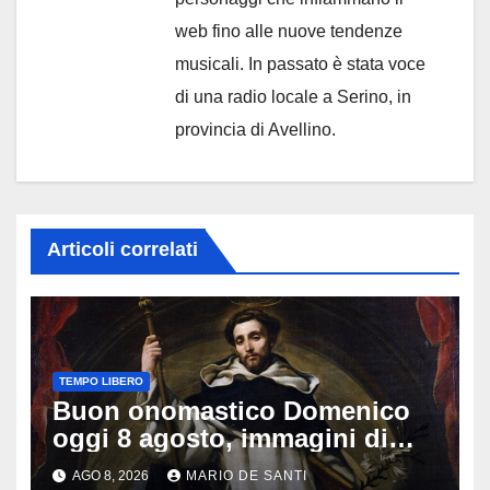
web fino alle nuove tendenze
musicali. In passato è stata voce
di una radio locale a Serino, in
provincia di Avellino.
Articoli correlati
TEMPO LIBERO
Buon onomastico Domenico
oggi 8 agosto, immagini di
auguri da condividere
AGO 8, 2026
MARIO DE SANTI