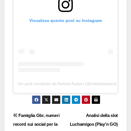
Visualizza questo post su Instagram
Un post condiviso da Notizie Audaci (@notizieaudaci)
Navigazione
Famiglia Gbr, numeri
Analisi della slot
record sui social per la
Luchamigos (Play’n GO)
articoli