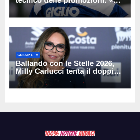
tecnico delle promozioni: «Ha
scritto pagine indimenticabili
del nostro calcio»
GOSSIP E TV
Ballando con le Stelle 2026,
Milly Carlucci tenta il doppio
colpo: tra i papabili Ornella
Muti e Monica Guerritore