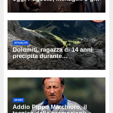
di auguri da condividere sui
social
ATTUALITÀ
Dolomiti, ragazza di 14 anni
precipita durante
un’escursione: tragedia sul
Latemar davanti alla famiglia
SPORT
Addio Pippo Marchioro, il