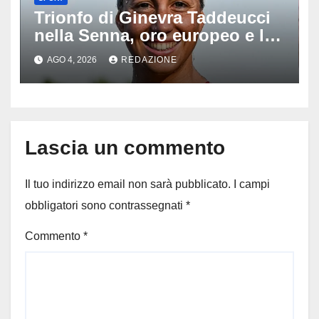
Trionfo di Ginevra Taddeucci
nella Senna, oro europeo e la
stoccata sul fiume di Parigi:
AGO 4, 2026
REDAZIONE
‘Era bella zozza’
Lascia un commento
Il tuo indirizzo email non sarà pubblicato.
I campi
obbligatori sono contrassegnati
*
Commento
*