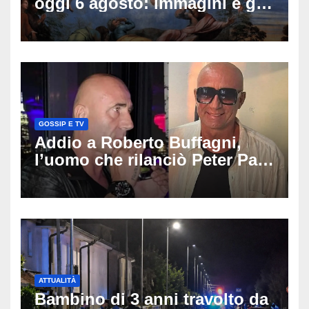
oggi 6 agosto: immagini e gif
di auguri da condividere
GOSSIP E TV
Addio a Roberto Buffagni,
l’uomo che rilanciò Peter Pan
e Villa delle Rose: aveva 59
anni
ATTUALITÀ
Bambino di 3 anni travolto da