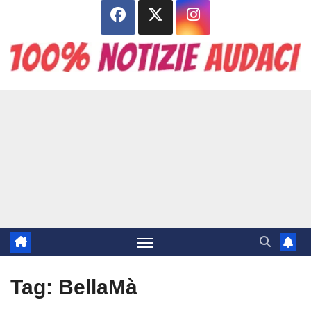
Salta
al
contenuto
Tag:
BellaMà