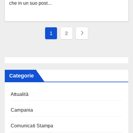
che in un suo post…
Paginazione
1
2
degli
articoli
Categorie
Attualità
Campania
Comunicati Stampa