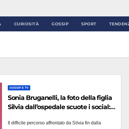
À
CURIOSITÀ
GOSSIP
SPORT
TENDEN
GOSSIP E TV
Sonia Bruganelli, la foto della figlia
Silvia dall’ospedale scuote i social:
‘Sei tu che insegni la vita a me’
Il difficile percorso affrontato da Silvia fin dalla