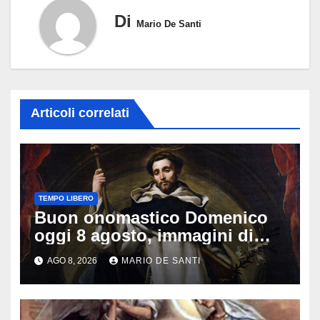
Di
Mario De Santi
Articoli correlati
TEMPO LIBERO
Buon onomastico Domenico
oggi 8 agosto, immagini di
auguri da condividere
AGO 8, 2026
MARIO DE SANTI