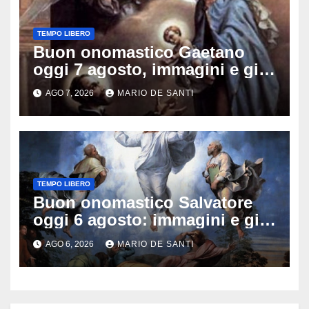
TEMPO LIBERO
Buon onomastico Gaetano
oggi 7 agosto, immagini e gif
di auguri da condividere sui
AGO 7, 2026
MARIO DE SANTI
social
TEMPO LIBERO
Buon onomastico Salvatore
oggi 6 agosto: immagini e gif
di auguri da condividere
AGO 6, 2026
MARIO DE SANTI