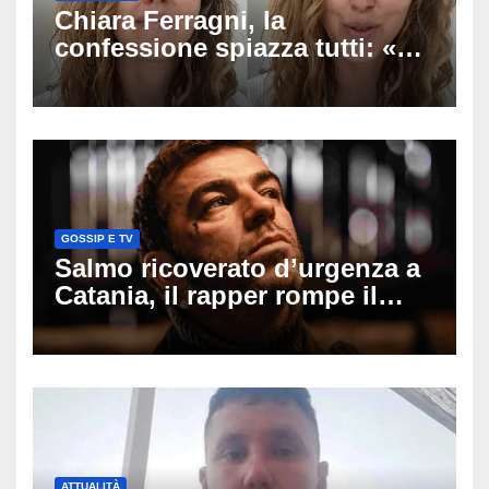
Chiara Ferragni, la
confessione spiazza tutti: «Un
mio ex voleva che mi rifacessi
il seno». Poi svela i ritocchi di
cui si è pentita
GOSSIP E TV
Salmo ricoverato d’urgenza a
Catania, il rapper rompe il
silenzio dopo la notte in
ospedale: come sta e cosa
succede al tour
ATTUALITÀ