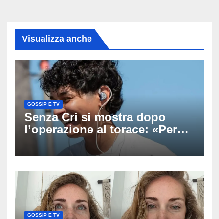
Visualizza anche
GOSSIP E TV
Senza Cri si mostra dopo
l’operazione al torace: «Per
anni mi sentivo in trappola», il
racconto sul difficile percorso
verso la serenità
GOSSIP E TV